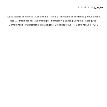
Notez
Déclarations de l'ANAS
|
Les avis de l'ANAS
|
Protection de l'enfance
|
Nous avons
reçu...
|
International
|
Déontologie
|
Formation
|
Santé
|
Congrès - Colloques -
Conférences
|
Publications et ouvrages
|
Le saviez-vous ?
|
Contentieux
|
HCTS