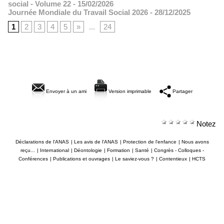
social - Volume 22
- 15/02/2026
Journée Mondiale du Travail Social 2026
- 28/12/2025
1
2
3
4
5
»
...
24
Envoyer à un ami
Version imprimable
Partager
Notez
Déclarations de l'ANAS
|
Les avis de l'ANAS
|
Protection de l'enfance
|
Nous avons
reçu...
|
International
|
Déontologie
|
Formation
|
Santé
|
Congrès - Colloques -
Conférences
|
Publications et ouvrages
|
Le saviez-vous ?
|
Contentieux
|
HCTS