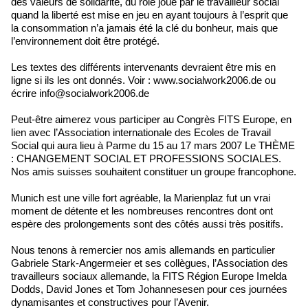
des valeurs de solidarité, du rôle joué par le travailleur social
quand la liberté est mise en jeu en ayant toujours à l’esprit que
la consommation n’a jamais été la clé du bonheur, mais que
l’environnement doit être protégé.
Les textes des différents intervenants devraient être mis en
ligne si ils les ont donnés. Voir : www.socialwork2006.de ou
écrire info@socialwork2006.de
Peut-être aimerez vous participer au Congrès FITS Europe, en
lien avec l’Association internationale des Ecoles de Travail
Social qui aura lieu à Parme du 15 au 17 mars 2007 Le THÈME
: CHANGEMENT SOCIAL ET PROFESSIONS SOCIALES.
Nos amis suisses souhaitent constituer un groupe francophone.
Munich est une ville fort agréable, la Marienplaz fut un vrai
moment de détente et les nombreuses rencontres dont ont
espère des prolongements sont des côtés aussi très positifs.
Nous tenons à remercier nos amis allemands en particulier
Gabriele Stark-Angermeier et ses collègues, l’Association des
travailleurs sociaux allemande, la FITS Région Europe Imelda
Dodds, David Jones et Tom Johannesesen pour ces journées
dynamisantes et constructives pour l’Avenir.