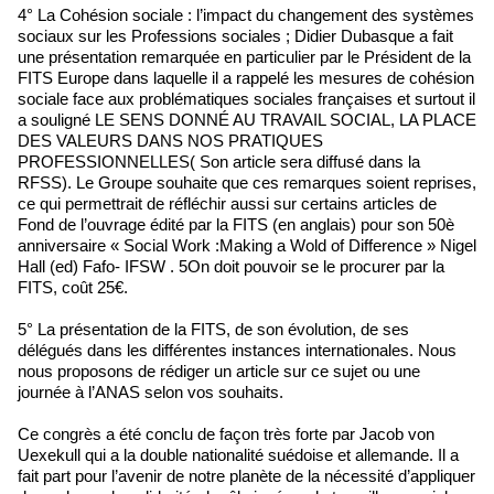
4° La Cohésion sociale : l’impact du changement des systèmes
sociaux sur les Professions sociales ; Didier Dubasque a fait
une présentation remarquée en particulier par le Président de la
FITS Europe dans laquelle il a rappelé les mesures de cohésion
sociale face aux problématiques sociales françaises et surtout il
a souligné LE SENS DONNÉ AU TRAVAIL SOCIAL, LA PLACE
DES VALEURS DANS NOS PRATIQUES
PROFESSIONNELLES( Son article sera diffusé dans la
RFSS). Le Groupe souhaite que ces remarques soient reprises,
ce qui permettrait de réfléchir aussi sur certains articles de
Fond de l’ouvrage édité par la FITS (en anglais) pour son 50è
anniversaire « Social Work :Making a Wold of Difference » Nigel
Hall (ed) Fafo- IFSW . 5On doit pouvoir se le procurer par la
FITS, coût 25€.
5° La présentation de la FITS, de son évolution, de ses
délégués dans les différentes instances internationales. Nous
nous proposons de rédiger un article sur ce sujet ou une
journée à l’ANAS selon vos souhaits.
Ce congrès a été conclu de façon très forte par Jacob von
Uexekull qui a la double nationalité suédoise et allemande. Il a
fait part pour l’avenir de notre planète de la nécessité d’appliquer