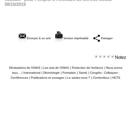
08/10/2019
Envoyer à un ami
Version imprimable
Partager
Notez
Déclarations de l'ANAS
|
Les avis de l'ANAS
|
Protection de l'enfance
|
Nous avons
reçu...
|
International
|
Déontologie
|
Formation
|
Santé
|
Congrès - Colloques -
Conférences
|
Publications et ouvrages
|
Le saviez-vous ?
|
Contentieux
|
HCTS