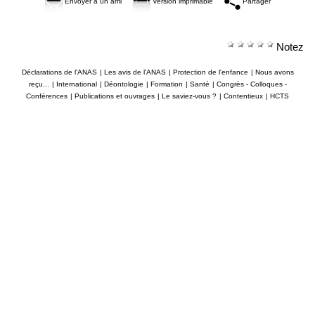
Envoyer à un ami
Version imprimable
Partager
Notez
Déclarations de l'ANAS
|
Les avis de l'ANAS
|
Protection de l'enfance
|
Nous avons
reçu...
|
International
|
Déontologie
|
Formation
|
Santé
|
Congrès - Colloques -
Conférences
|
Publications et ouvrages
|
Le saviez-vous ?
|
Contentieux
|
HCTS