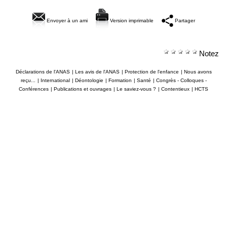
Envoyer à un ami
Version imprimable
Partager
Notez
Déclarations de l'ANAS
|
Les avis de l'ANAS
|
Protection de l'enfance
|
Nous avons
reçu...
|
International
|
Déontologie
|
Formation
|
Santé
|
Congrès - Colloques -
Conférences
|
Publications et ouvrages
|
Le saviez-vous ?
|
Contentieux
|
HCTS