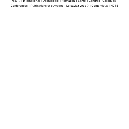
reçu...
|
International
|
Déontologie
|
Formation
|
Santé
|
Congrès - Colloques -
Conférences
|
Publications et ouvrages
|
Le saviez-vous ?
|
Contentieux
|
HCTS