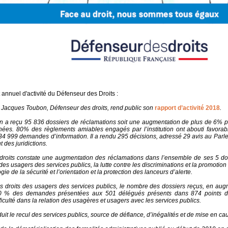
 annuel d'activité du Défenseur des Droits :
 Jacques Toubon, Défenseur des droits, rend public son
rapport d’activité 2018
.
tion a reçu 95 836 dossiers de réclamations soit une augmentation de plus de 6% 
ées. 80% des règlements amiables engagés par l’institution ont abouti favorab
 34 999 demandes d’information. Il a rendu 295 décisions, adressé 29 avis au Parl
 des juridictions.
droits constate une augmentation des réclamations dans l’ensemble de ses 5 d
es usagers des services publics, la lutte contre les discriminations et la promotion 
ogie de la sécurité et l’orientation et la protection des lanceurs d’alerte.
s droits des usagers des services publics, le nombre des dossiers reçus, en augm
0 % des demandes présentées aux 501 délégués présents dans 874 points d’a
ficulté dans la relation des usagères et usagers avec les services publics.
it le recul des services publics, source de défiance, d’inégalités et de mise en cau