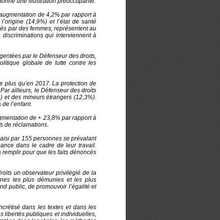
donne une illustration préoccupante.
en augmentation de 4,2% par rapport à
’origine (14,9%) et l’état de santé
lisés par des femmes, représentent au
discriminations qui interviennent à
gentées par le Défenseur des droits,
itique globale de lutte contre les
de plus qu’en 2017. La protection de
Par ailleurs, le Défenseur des droits
) et des mineurs étrangers (12,3%).
 de l’enfant.
augmentation de + 23,8% par rapport à
fs de réclamations.
saisi par 155 personnes se prévalant
sance dans le cadre de leur travail.
 remplir pour que les faits dénoncés
oits un observateur privilégié de la
onnes les plus démunies et les plus
rand public, de promouvoir l’égalité et
ncrétisé dans les textes et dans les
 libertés publiques et individuelles,