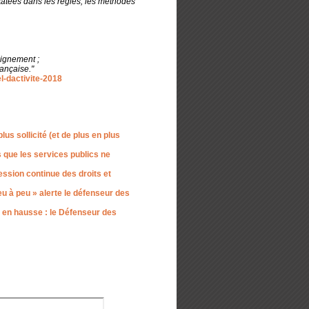
statées dans les règles, les méthodes
oignement ;
rançaise."
l-dactivite-2018
us sollicité (et de plus en plus
 que les services publics ne
ssion continue des droits et
eu à peu » alerte le défenseur des
n en hausse : le Défenseur des