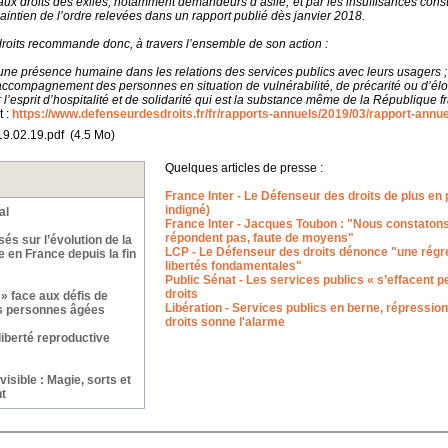
s aux droits des exilés, notamment demandeurs d’asile, et par les insuffisances con
intien de l’ordre relevées dans un rapport publié dès janvier 2018.
roits recommande donc, à travers l’ensemble de son action :
 une présence humaine dans les relations des services publics avec leurs usagers ;
’accompagnement des personnes en situation de vulnérabilité, de précarité ou d’él
 l’esprit d’hospitalité et de solidarité qui est la substance même de la République f
t :
https://www.defenseurdesdroits.fr/fr/rapports-annuels/2019/03/rapport-annue
9.02.19.pdf
(4.5 Mo)
Quelques articles de presse :
France Inter - Le Défenseur des droits de plus en pl
indigné)
al
France Inter - Jacques Toubon : "Nous constatons
répondent pas, faute de moyens"
és sur l’évolution de la
LCP - Le Défenseur des droits dénonce "une régre
e en France depuis la fin
libertés fondamentales"
Public Sénat - Les services publics « s’effacent p
droits
 » face aux défis de
Libération - Services publics en berne, répressio
es personnes âgées
droits sonne l'alarme
liberté reproductive
nvisible : Magie, sorts et
t