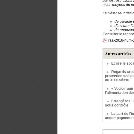
par les restriction
et les moyens du ma
Le Défenseur des d
de garantir
d’assurer l
de retrouver
Consulter le rappor
raa-2018-num-1
Autres articles
Ecrire le soci
Regards crois
protection social
du XIXe siècle
« Vouloir agir
l’alimentation d
Étrangères : 
sous contrôle
La part de l'i
accompagnemen