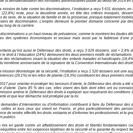
 de la dématérialisation des formalités administratives publié au début de 2019 en 
 mission de lutte contre les discriminations, l’institution a reçu 5 631 dossiers, 
(22,8%) reste, pour la deuxième année, en tête des critères invoqués, devant l
es du sexe, de la situation de famille et de la grossesse, presque totalement mobi
siers de discrimination. L’emploi demeure le premier domaine concerné par des 
au long de la carrière.
discriminations a un haut niveau de prévalence, comme le montrent les études dili
jeu des systèmes économiques et sociaux mais aussi par la faiblesse d’une pol
nfants qu’est aussi le Défenseur des droits, a reçu 3 029 dossiers, soit + 2,4% 
t le droit à l’éducation (24%) demeurent les deux premiers motifs de réclamations. 
e des réclamations visant la situation des enfants malades et handicapés (18,4%
u trentième anniversaire de la signature de la Convention Internationale des droits
 mission déontologie de la sécurité, l’institution a reçu 1 520 dossiers soit une 
violences (29,1%) et les refus de plainte (19,3%) constituent les deux premiers moti
17 pour orienter et protéger les lanceurs d’alerte, le Défenseur des droits a été 
ur d’alerte. Dans 85 % des cas, elles visent des faits dont elles ont eu connais
 mission amène le Défenseur des droits à expliquer aux requérants les conditions à
lerte et que leur démarche soit protégée par la loi.
demandes d’intervention ou d’information contribuent à faire du Défenseur des dr
s celles et tous ceux qui vivent en France, et plus particulièrement des pers
force de rendre effectifs les droits existants et d’informer les professionnels et le g
rs publics.
 a mis en garde contre un affaiblissement des droits et libertés fondamentales co
séquilibre entre les exigences légitimes de la sécurité et la garantie du respect des