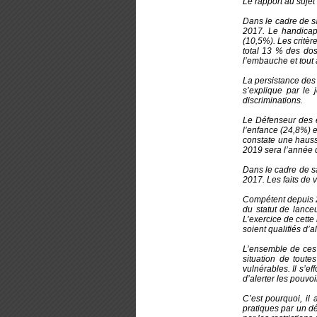
Le rapport au sujet
Dans le cadre de sa
2017. Le handicap 
(10,5%). Les critèr
total 13 % des dos
l’embauche et tout 
La persistance des 
s’explique par le 
discriminations.
Le Défenseur des e
l’enfance (24,8%) e
constate une hauss
2019 sera l’année d
Dans le cadre de sa
2017. Les faits de 
Compétent depuis 20
du statut de lance
L’exercice de cette
soient qualifiés d’a
L’ensemble de ces 
situation de toute
vulnérables. Il s’ef
d’alerter les pouvoi
C’est pourquoi, il
pratiques par un dé