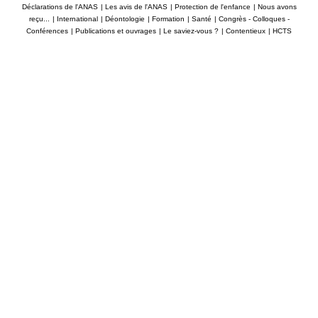
Déclarations de l'ANAS
|
Les avis de l'ANAS
|
Protection de l'enfance
|
Nous avons
reçu...
|
International
|
Déontologie
|
Formation
|
Santé
|
Congrès - Colloques -
Conférences
|
Publications et ouvrages
|
Le saviez-vous ?
|
Contentieux
|
HCTS