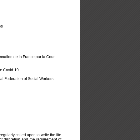
es
nation de la France par la Cour
de Covid-19
al Federation of Social Workers
regularly called upon to write the life
of discretion and the requirement of