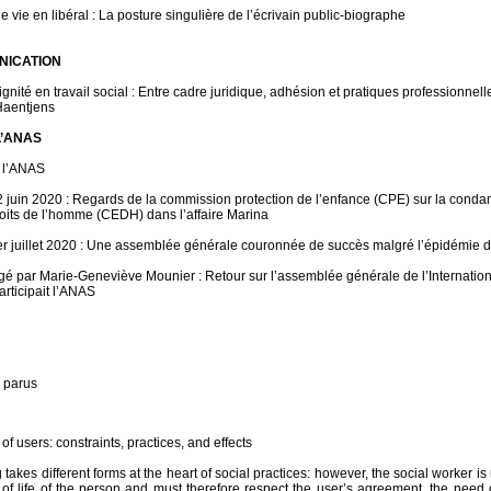
 de vie en libéral : La posture singulière de l’écrivain public-biographe
ICATION
ignité en travail social : Entre cadre juridique, adhésion et pratiques professionnell
aentjens
L’ANAS
 l’ANAS
uin 2020 : Regards de la commission protection de l’enfance (CPE) sur la condam
its de l’homme (CEDH) dans l’affaire Marina
juillet 2020 : Une assemblée générale couronnée de succès malgré l’épidémie 
é par Marie-Geneviève Mounier : Retour sur l’assemblée générale de l’Internation
articipait l’ANAS
 parus
y of users: constraints, practices, and effects
 takes different forms at the heart of social practices: however, the social worker is 
y of life of the person and must therefore respect the user’s agreement, the need 