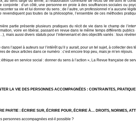
x, au sens large du terme, à l’élaboration commune de récits de vie dont le conte
e conjointe : d’un côté, une personne en proie à des souffrances sociales ou psych
conter sa vie et lui donner du sens ; de l’autre, un professionnel n’a aucune légitimit
e revendiquent pas toutes de la philosophie, l’ensemble de ces méthodes pratiq
nière partie présente plusieurs pratiques du récit de vie dans le champ de l’inter
rmation, voire en libéral, passant en revue dans le même temps différents publics
, mais aussi divers statuts pour l’intervenant et des objectifs variés : tous révè
té dans l’appel à auteurs sur l’intérêt qu’il y aurait, pour un tel sujet, à collecter 
res de deux articles dans ce numéro : c’est encore trop peu, mais je m’en réjouis.
t éthique en service social : donner du sens à l’action », La Revue française de ser
NTER LA VIE DES PERSONNES ACCOMPAGNÉES : CONTRAINTES, PRATIQUE
RE PARTIE : ÉCRIRE SUR, ÉCRIRE POUR, ÉCRIRE À… DROITS, NORMES, AT
des personnes accompagnées est-il possible ?