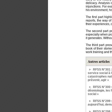
delicacy. Analysis 
injunctions. For ex
his environment, hi
The first part highl
reports, the way o
their experiences, o
The second part pr
especially when pra
it generates. Without
The third part pres
book of their stori
work training and t
Autres articles
RFSS N°301 :
service social à 
catastrophes natu
prévenir, agir »
RFSS N°300 :
déontologie, les 
social »
RFSS N°299 :
aujourd'hui, dem
RFSS N°298 : 