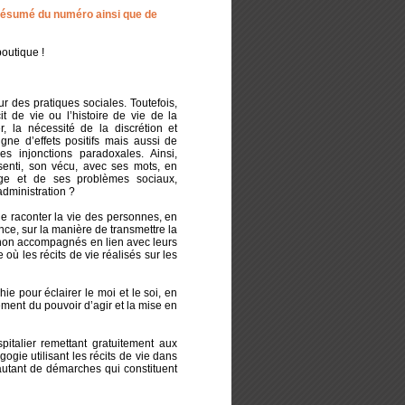
résumé du numéro ainsi que de
outique !
r des pratiques sociales. Toutefois,
it de vie ou l’histoire de vie de la
r, la nécessité de la discrétion et
gne d’effets positifs mais aussi de
es injonctions paradoxales. Ainsi,
enti, son vécu, avec ses mots, en
ge et de ses problèmes sociaux,
administration ?
 de raconter la vie des personnes, en
nce, sur la manière de transmettre la
s non accompagnés en lien avec leurs
 où les récits de vie réalisés sur les
e pour éclairer le moi et le soi, en
ement du pouvoir d’agir et la mise en
pitalier remettant gratuitement aux
gogie utilisant les récits de vie dans
 autant de démarches qui constituent