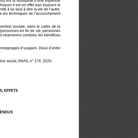
nu est la résultante d’une expertise
iques n’est en effet pas toujours la
é à lui seul à dire la vie de l’autre.
ue les techniques de l’accouchement
vention sociale, dans le cadre de la
 (personnes en fin de vie, personnes
lent néanmoins combien les bénéfices
des témoignages d’usagers. Deux d’entre
vice social, ANAS, n° 276, 2020.
S, EFFETS
TENDUS