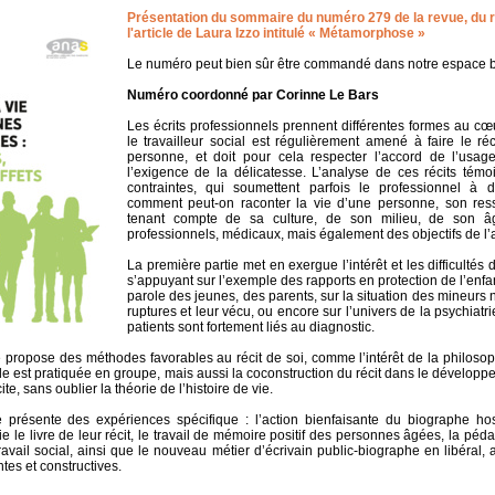
Présentation du sommaire du numéro 279 de la revue, du 
l'article de Laura Izzo intitulé « Métamorphose »
Le numéro peut bien sûr être commandé dans notre espace b
Numéro coordonné par Corinne Le Bars
Les écrits professionnels prennent différentes formes au cœu
le travailleur social est régulièrement amené à faire le réc
personne, et doit pour cela respecter l’accord de l’usage
l’exigence de la délicatesse. L’analyse de ces récits témoi
contraintes, qui soumettent parfois le professionnel à d
comment peut-on raconter la vie d’une personne, son ress
tenant compte de sa culture, de son milieu, de son â
professionnels, médicaux, mais également des objectifs de l’
La première partie met en exergue l’intérêt et les difficultés
s’appuyant sur l’exemple des rapports en protection de l’enfa
parole des jeunes, des parents, sur la situation des mineur
ruptures et leur vécu, ou encore sur l’univers de la psychiatrie
patients sont fortement liés au diagnostic.
propose des méthodes favorables au récit de soi, comme l’intérêt de la philosophi
elle est pratiquée en groupe, mais aussi la coconstruction du récit dans le développ
ite, sans oublier la théorie de l’histoire de vie.
e présente des expériences spécifique : l’action bienfaisante du biographe hos
ie le livre de leur récit, le travail de mémoire positif des personnes âgées, la péda
ravail social, ainsi que le nouveau métier d’écrivain public-biographe en libéral,
tes et constructives.