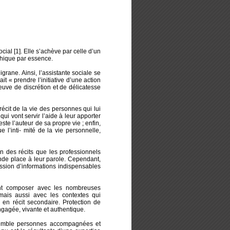
ial [1]. Elle s’achève par celle d’un
thique par essence.
grane. Ainsi, l’assistante sociale se
it « prendre l’initiative d’une action
reuve de discrétion et de délicatesse
récit de la vie des personnes qui lui
qui vont servir l’aide à leur apporter
este l’auteur de sa propre vie ; enfin,
ue l’inti- mité de la vie personnelle,
n des récits que les professionnels
ande place à leur parole. Cependant,
mission d’informations indispensables
ent composer avec les nombreuses
mais aussi avec les contextes qui
 en récit secondaire. Protection de
ngagée, vivante et authentique.
nsemble personnes accompagnées et