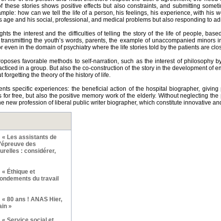
of these stories shows positive effects but also constraints, and submitting somet
ample: how can we tell the life of a person, his feelings, his experience, with his w
s age and his social, professional, and medical problems but also responding to ad
ights the interest and the difficulties of telling the story of the life of people, ba
f transmitting the youth’s words, parents, the example of unaccompanied minors i
r even in the domain of psychiatry where the life stories told by the patients are clo
oposes favorable methods to self-narration, such as the interest of philosophy b
cticed in a group. But also the co-construction of the story in the development of
 forgetting the theory of the history of life.
ents specific experiences: the beneficial action of the hospital biographer, giving p
es for free, but also the positive memory work of the elderly. Without neglecting the
he new profession of liberal public writer biographer, which constitute innovative an
 « Les assistants de
l’épreuve des
relles : considérer,
 « Éthique et
fondements du travail
 « 80 ans ! ANAS Hier,
ain »
« Service social et