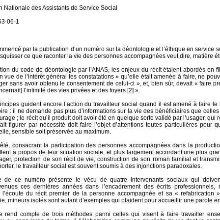
on Nationale des Assistants de Service Social
63-06-1
encé par la publication d’un numéro sur la déontologie et l’éthique en service soc
squisser ce que raconter la vie des personnes accompagnées veut dire, matière é
ion du code de déontologie par l’ANAS, les enjeux du récit étaient abordés en fili
en vue de l’intérêt général les constatations » qu’elle était amenée à faire, ne pouva
er sans avoir obtenu le consentement de celui-ci », et, bien sûr, devait « faire p
cernait] l’intimité des vies privées et des foyers [2] ».
incipes guident encore l’action du travailleur social quand il est amené à faire le 
oire : il ne demande pas plus d’informations sur la vie des bénéficiaires que celles 
urage ; le récit qu’il produit doit avoir été en quelque sorte validé par l’usager, qui r
ait figurer par nécessité doit faire l’objet d’attentions toutes particulières pour q
elle, sensible soit préservée au maximum.
mêlé, consacrant la participation des personnes accompagnées dans la productio
ttent à propos de leur situation sociale, et plus largement accordant une plus gr
sager, protection de son récit de vie, construction de son roman familial et trans
porter, le travailleur social est souvent soumis à des injonctions paradoxales.
ie de ce numéro présente le vécu de quatre intervenants sociaux qui doiv
ervenues ces dernières années dans l’encadrement des écrits professionnels, 
s l’écoute du récit premier de la personne accompagnée et sa « refabrication »
rie, mineurs isolés sont autant d’exemples qui plaident pour accueillir une parole e
e rend compte de trois méthodes parmi celles qui visent à faire travailler e