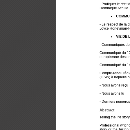
- Pratiquer le récit
Dominique Achille
COMMUN
- Le respect de la d
Joyce Honeyman-H
VIE DE 
- Communiqués de
Communiqué du 12 j
européenne des dro
Communiqué du 1er 
Compte-rendu rédig
(IFSW) à laquelle p
- Nous avons reçu
- Nous avons lu
- Derniers numéros
Abstract
Telling the life stor
Professional writing
story or the histor