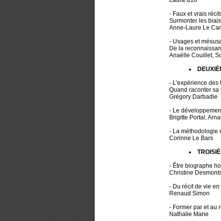
Laura Izzo
- Faux et vrais réc
Surmonter les biais
Anne-Laure Le Car
- Usages et mésusa
De la reconnaissan
Anaëlle Couillet, S
DEUXIÈ
- L’expérience des 
Quand raconter sa v
Grégory Darbadie
- Le développement 
Brigitte Portal, Arn
- La méthodologie de
Corinne Le Bars
TROISIÈ
- Être biographe hos
Christine Desmonts
- Du récit de vie e
Renaud Simon
- Former par et au r
Nathalie Marie