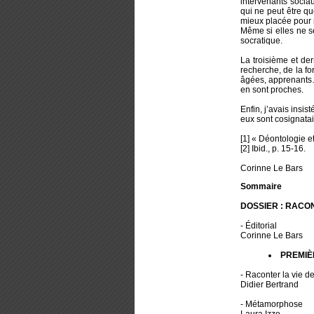
intervenants sociau
qui ne peut être qu
mieux placée pour ra
Même si elles ne s
socratique.
La troisième et der
recherche, de la fo
âgées, apprenants…)
en sont proches.
Enfin, j’avais insis
eux sont cosignatai
[1] « Déontologie e
[2] Ibid., p. 15-16.
Corinne Le Bars
Sommaire
DOSSIER : RACO
- Éditorial
Corinne Le Bars
PREMIÈ
- Raconter la vie 
Didier Bertrand
- Métamorphose