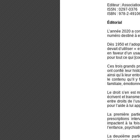
Editeur : Associati
ISSN : 0297-0376
ISBN : 978-2-4910
Éditorial
L’année 2020 a comm
numéro destiné à e
Dès 1950 et l’adopt
devait d’utiliser « 
en faveur d’un usag
pour tout ce qui [con
Ces trois grands pr
ont confié leur hist
ainsi qu’à leur ento
le contenu qu’il y f
familiale, émotionn
Le droit s’en est 
écrivent et transme
entre droits de l’u
pour l’aide à lui ap
La première part
prescriptions int
impactent à la foi
l’enfance, psychiat
La deuxième parti