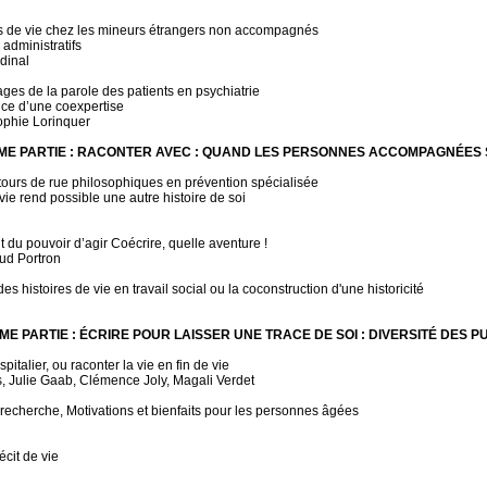
its de vie chez les mineurs étrangers non accompagnés
 administratifs
dinal
ges de la parole des patients en psychiatrie
ce d’une coexpertise
ophie Lorinquer
ME PARTIE : RACONTER AVEC : QUAND LES PERSONNES ACCOMPAGNÉES
tours de rue philosophiques en prévention spécialisée
ie rend possible une autre histoire de soi
du pouvoir d’agir Coécrire, quelle aventure !
aud Portron
s histoires de vie en travail social ou la coconstruction d'une historicité
ME PARTIE : ÉCRIRE POUR LAISSER UNE TRACE DE SOI : DIVERSITÉ DES P
pitalier, ou raconter la vie en fin de vie
, Julie Gaab, Clémence Joly, Magali Verdet
n recherche, Motivations et bienfaits pour les personnes âgées
écit de vie