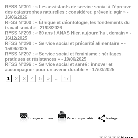
RFSS N°301 : « Les assistants de service social à l’épreuve
des catastrophes naturelles : considérer, prévenir, agir »
-
16/06/2026
RFSS N°300 : « Éthique et déontologie, les fondements du
travail social »
- 21/03/2026
RFSS N°299 : « 80 ans ! ANAS Hier, aujourd'hui, demain »
-
16/12/2025
RFSS N°298 : « Service social et précarité alimentaire »
-
15/09/2025
RFSS N°297 : « Service social et féminisme : héritages,
pratiques et résistances »
- 19/06/2025
RFSS N°296 : « Service social et santé : innover et
accompagner pour un avenir durable »
- 17/03/2025
1
2
3
4
5
»
...
17
Envoyer à un ami
Version imprimable
Partager