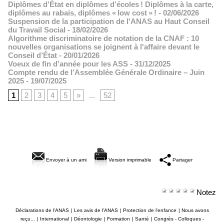
Diplômes d’État en diplômes d’écoles ! Diplômes à la carte,
diplômes au rabais, diplômes « low cost » !
- 02/06/2026
Suspension de la participation de l'ANAS au Haut Conseil
du Travail Social
- 18/02/2026
Algorithme discriminatoire de notation de la CNAF : 10
nouvelles organisations se joignent à l'affaire devant le
Conseil d’État
- 20/01/2026
Voeux de fin d’année pour les ASS
- 31/12/2025
Compte rendu de l’Assemblée Générale Ordinaire – Juin
2025
- 19/07/2025
1
2
3
4
5
»
...
52
Envoyer à un ami
Version imprimable
Partager
Notez
Déclarations de l'ANAS
|
Les avis de l'ANAS
|
Protection de l'enfance
|
Nous avons
reçu...
|
International
|
Déontologie
|
Formation
|
Santé
|
Congrès - Colloques -