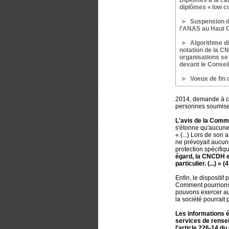
Diplômes à la car
diplômes « low co
Suspension de
l'ANAS au Haut C
Algorithme di
notation de la C
organisations se j
devant le Conseil
Voeux de fin
2014, demande à ce 
personnes soumises
L'avis de la Comm
s'étonne qu'aucune 
« (...) Lors de son
ne prévoyait aucun
protection spécifiq
égard,
la CNCDH es
particulier.
(...) » (4
Enfin, le dispositi
Comment pourrions-
pouvons exercer au
la société pourrait 
Les informations é
services de rensei
l'article 226-14 d