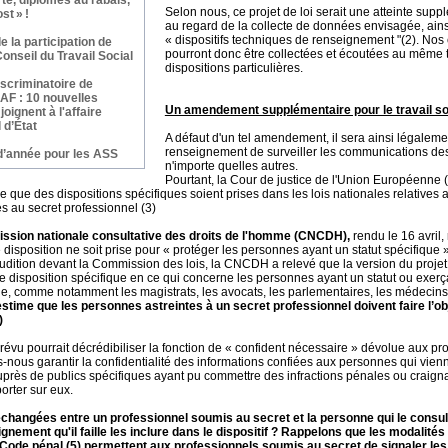
te, diplômes au rabais,
Selon nous, ce projet de loi serait une atteinte sup
st » !
au regard de la collecte de données envisagée, ains
« dispositifs techniques de renseignement "(2). No
 la participation de
pourront donc être collectées et écoutées au même ti
onseil du Travail Social
dispositions particulières.
scriminatoire de
NAF : 10 nouvelles
Un amendement supplémentaire pour le travail soc
oignent à l'affaire
 d’État
A défaut d'un tel amendement, il sera ainsi légaleme
renseignement de surveiller les communications de
 d’année pour les ASS
n'importe quelles autres.
Pourtant, la Cour de justice de l'Union Européenne (
que des dispositions spécifiques soient prises dans les lois nationales relatives
 au secret professionnel (3)
ission nationale consultative des droits de l'homme (CNCDH),
rendu le 16 avril,
disposition ne soit prise pour « protéger les personnes ayant un statut spécifique »
 audition devant la Commission des lois, la CNCDH a relevé que la version du proje
e disposition spécifique en ce qui concerne les personnes ayant un statut ou exer
ue, comme notamment les magistrats, les avocats, les parlementaires, les médecins
time que les personnes astreintes à un secret professionnel doivent faire l’obj
)
f prévu pourrait décrédibiliser la fonction de « confident nécessaire » dévolue aux p
nous garantir la confidentialité des informations confiées aux personnes qui vien
près de publics spécifiques ayant pu commettre des infractions pénales ou craign
porter sur eux.
changées entre un professionnel soumis au secret et la personne qui le consult
gnement qu'il faille les inclure dans le dispositif ? Rappelons que les modalité
u Code pénal (5) permettent aux professionnels soumis au secret de signaler les 