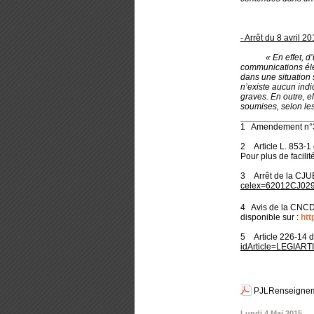
- Arrêt du 8 avril 
« En effet, d’une 
communications éle
dans une situation
n’existe aucun indi
graves. En outre, 
soumises, selon les
1 Amendement n°38
2 Article L. 853-1 
Pour plus de facili
3 Arrêt de la CJUE 
celex=62012CJ02
4 Avis de la CNCDH 
disponible sur :
htt
5 Article 226-14 
idArticle=LEGIAR
PJLRenseignem
Lundi 4 Mai 2015