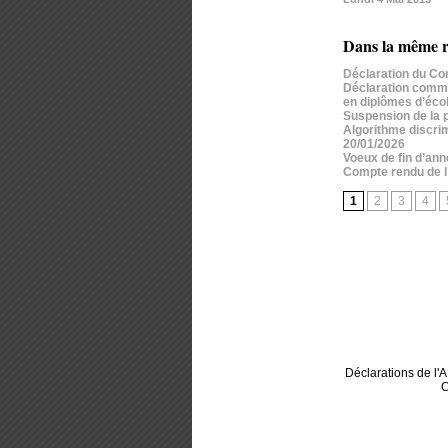
Dans la même r
Déclaration du Co
Déclaration commun
en diplômes d’écol
Suspension de la p
Algorithme discrim
20/01/2026
Voeux de fin d’an
Compte rendu de l
1
2
3
4
Déclarations de l
C