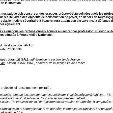
 de la situation.
mocratique doit conserver des espaces préservés au sein desquels les profes
r réalité, avec des objectifs de construction de projet, en dehors de toute logi
cela, le modèle sécuritaire à l’œuvre aura atteint son paroxysme, la défiance d
ider également.
ce que tous les professionnels soumis au secret par profession, mission ou f
les députés à l’Assemblée Nationale.
dministration de l’ANAS,
SON, Présidente
iqué
: Joran LE GALL, adhérent de la section Ile-de-France ;
n de
: Simon BOUNOURE, adhérent de la section Ile-de-France
u projet de loi renseignement (extrait) :
ée, lorsque les renseignements relatifs aux finalités prévues à l’article L. 811-3
ent autorisé, l’utilisation de dispositifs techniques permettant :
la fixation, la transmission et l’enregistrement de paroles prononcées à titre privé o
la transmission et l’enregistrement de données informatiques transitant par un sy
el système.(..) »