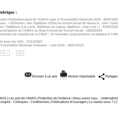
ubrique :
nseil d’Administration de l’ANAS suite à l’Assemblée Générale 2026
- 06/07/20
e - « Réforme » des Diplômes d’État en travail social de niveau 6 : Une « tra
es ! Diplômes à la carte, diplômes au rabais, diplômes « low cost » !
- 02/06/202
articipation de l'ANAS au Haut Conseil du Travail Social
- 18/02/2026
inatoire de notation de la CNAF : 10 nouvelles organisations se joignent à l'affa
née pour les ASS
- 31/12/2025
’Assemblée Générale Ordinaire – Juin 2025
- 19/07/2025
5
»
...
52
Envoyer à un ami
Version imprimable
Partager
'ANAS
|
Les avis de l'ANAS
|
Protection de l'enfance
|
Nous avons reçu...
|
Internation
ongrès - Colloques - Conférences
|
Publications et ouvrages
|
Le saviez-vous ?
|
C