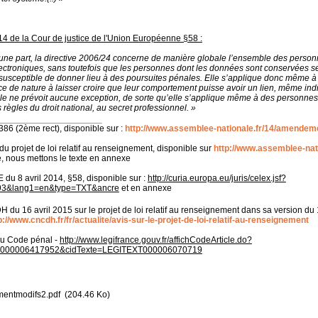
2014 de la Cour de justice de l'Union Européenne §58 :
part, la directive 2006/24 concerne de manière globale l’ensemble des personn
ctroniques, sans toutefois que les personnes dont les données sont conservées s
 susceptible de donner lieu à des poursuites pénales. Elle s’applique donc même à
ce de nature à laisser croire que leur comportement puisse avoir un lien, même indir
elle ne prévoit aucune exception, de sorte qu’elle s’applique même à des personne
 règles du droit national, au secret professionnel. »
6 (2ème rect), disponible sur :
http://www.assemblee-nationale.fr/14/amendem
du projet de loi relatif au renseignement, disponible sur
http://www.assemblee-nati
té, nous mettons le texte en annexe
du 8 avril 2014, §58, disponible sur :
http://curia.europa.eu/juris/celex.jsf?
93&lang1=en&type=TXT&ancre
et en annexe
du 16 avril 2015 sur le projet de loi relatif au renseignement dans sa version du 
p://www.cncdh.fr/fr/actualite/avis-sur-le-projet-de-loi-relatif-au-renseignement
du Code pénal -
http://www.legifrance.gouv.fr/affichCodeArticle.do?
TI000006417952&cidTexte=LEGITEXT000006070719
entmodifs2.pdf
(204.46 Ko)