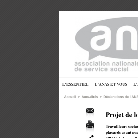
L'ESSENTIEL
L'ANAS ET VOUS
L
Accueil
>
Actualités
>
Déclarations de l'AN
Projet de l
Travailleurs socia
placards avant nos
(2014) de Laura Po