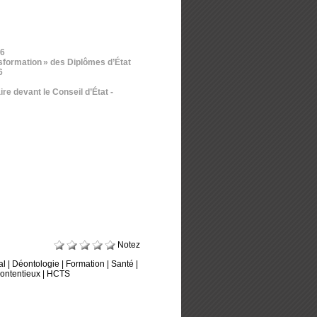
26
nsformation » des Diplômes d’État
6
ire devant le Conseil d’État
-
Notez
al
|
Déontologie
|
Formation
|
Santé
|
ontentieux
|
HCTS