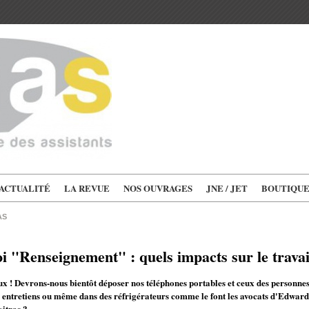
'ACTUALITÉ
LA REVUE
NOS OUVRAGES
JNE / JET
BOUTIQU
AS
oi "Renseignement" : quels impacts sur le travai
ux ! Devrons-nous bientôt déposer nos téléphones portables et ceux des personn
 entretiens ou même dans des réfrigérateurs comme le font les avocats d'Edward
itras ?