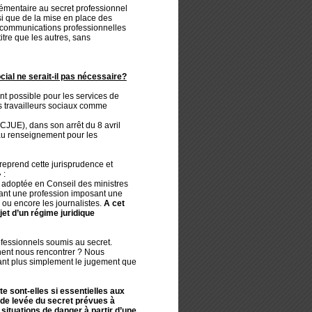
plémentaire au secret professionnel
i que de la mise en place des
s communications professionnelles
tre que les autres, sans
ial ne serait-il pas nécessaire?
nt possible pour les services de
s travailleurs sociaux comme
CJUE), dans son arrêt du 8 avril
 au renseignement pour les
 reprend cette jurisprudence et
 :
t adoptée en Conseil des ministres
çant une profession imposant une
 ou encore les journalistes.
A cet
et d’un régime juridique
rofessionnels soumis au secret.
nent nous rencontrer ? Nous
ant plus simplement le jugement que
e sont-elles si essentielles aux
s de levée du secret prévues à
situations de danger à partir d’une