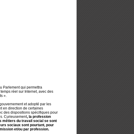
au Parlement qui permettra
temps réel sur Internet, avec des
ts ».
gouvernement et adopté par les
t en direction de certaines
vec des dispositions spécifiques pour
tes. Curieusement
, la profession
s métiers du travail social se sont
eurs sociaux sont pourtant, pour
mission et/ou par profession.