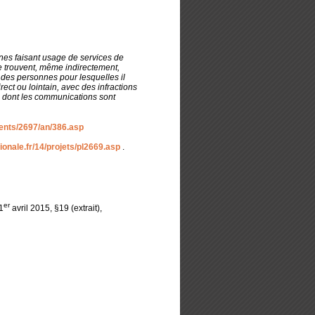
es faisant usage de services de
e trouvent, même indirectement,
 des personnes pour lesquelles il
ect ou lointain, avec des infractions
s dont les communications sont
ents/2697/an/386.asp
onale.fr/14/projets/pl2669.asp
.
er
1
avril 2015, §19 (extrait),