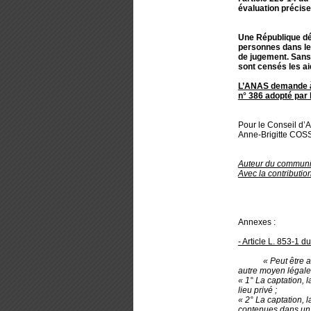
évaluation précise
Une République dé
personnes dans leu
de jugement. Sans 
sont censés les a
L’ANAS demande à 
n° 386 adopté par 
Pour le Conseil d’A
Anne-Brigitte COS
Auteur du commun
Avec la contributio
Annexes :
- Article L. 853-1 d
« Peut être autoris
autre moyen légalem
« 1° La captation, 
lieu privé ;
« 2° La captation, 
contenues dans un t