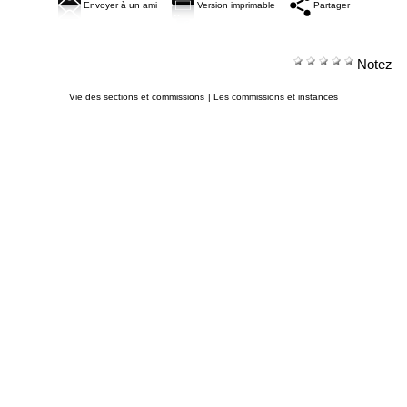
Envoyer à un ami
Version imprimable
Partager
Notez
Vie des sections et commissions
|
Les commissions et instances