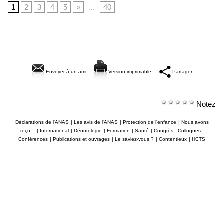
1
2
3
4
5
»
...
40
Envoyer à un ami
Version imprimable
Partager
Notez
Déclarations de l'ANAS
|
Les avis de l'ANAS
|
Protection de l'enfance
|
Nous avons
reçu...
|
International
|
Déontologie
|
Formation
|
Santé
|
Congrès - Colloques -
Conférences
|
Publications et ouvrages
|
Le saviez-vous ?
|
Contentieux
|
HCTS