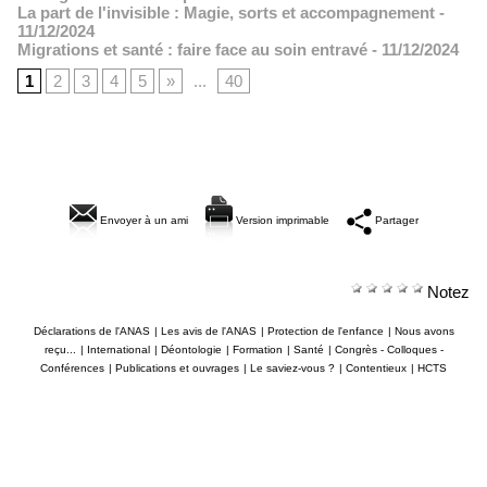
La part de l'invisible : Magie, sorts et accompagnement
-
11/12/2024
Migrations et santé : faire face au soin entravé
- 11/12/2024
1
2
3
4
5
»
...
40
Envoyer à un ami
Version imprimable
Partager
Notez
Déclarations de l'ANAS
|
Les avis de l'ANAS
|
Protection de l'enfance
|
Nous avons
reçu...
|
International
|
Déontologie
|
Formation
|
Santé
|
Congrès - Colloques -
Conférences
|
Publications et ouvrages
|
Le saviez-vous ?
|
Contentieux
|
HCTS