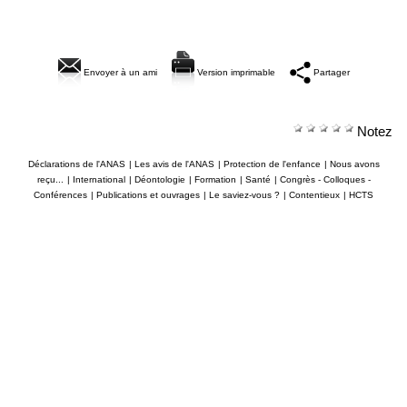
Envoyer à un ami
Version imprimable
Partager
Notez
Déclarations de l'ANAS
|
Les avis de l'ANAS
|
Protection de l'enfance
|
Nous avons
reçu...
|
International
|
Déontologie
|
Formation
|
Santé
|
Congrès - Colloques -
Conférences
|
Publications et ouvrages
|
Le saviez-vous ?
|
Contentieux
|
HCTS