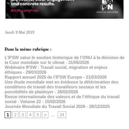
Jeudi 9 Mai 2019
Dans la même rubrique :
L’IFSW salue le soutien historique de l’ONU à la décision de
la Cour mondiale sur le climat
- 31/05/2026
Webinaire IFSW : Travail social, migration et enjeux
éthiques
- 29/03/2026
Rapport annuel 2025 de l’IFSW Europe
- 21/03/2026
Une étude mondiale met en évidence la détérioration des
conditions de travail des travailleurs sociaux et les
possibilités de plaidoyer
- 26/02/2026
Revue internationale des valeurs et de l'éthique du travail
social - Volume 22
- 15/02/2026
Journée Mondiale du Travail Social 2026
- 28/12/2025
1
2
3
4
5
»
...
24