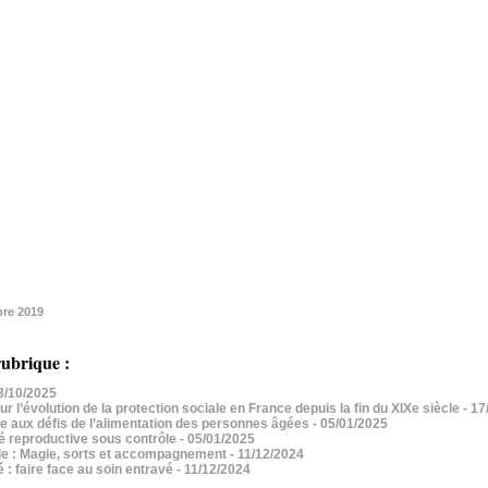
re 2019
ubrique :
13/10/2025
r l’évolution de la protection sociale en France depuis la fin du XIXe siècle
- 17
ace aux défis de l’alimentation des personnes âgées
- 05/01/2025
té reproductive sous contrôle
- 05/01/2025
ible : Magie, sorts et accompagnement
- 11/12/2024
 : faire face au soin entravé
- 11/12/2024