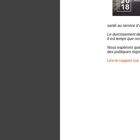
santé au service d’
Le durcissement de 
Il est temps que n
Nous espérons que l
des politiques régre
Lire le rapport su