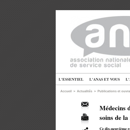
L'ESSENTIEL
L'ANAS ET VOUS
L
Accueil
>
Actualités
>
Publications et ouvr
Médecins d
soins de l
Ce dix-neuvième ra