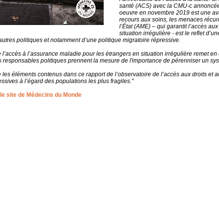
santé (ACS) avec la CMU-c annoncée 
oeuvre en novembre 2019 est une avan
recours aux soins, les menaces récur
l’État (AME) – qui garantit l’accès a
situation irrégulière - est le reflet d
autres politiques et notamment d’une politique migratoire répressive.
l’accès à l’assurance maladie pour les étrangers en situation irrégulière remet en
os responsables politiques prennent la mesure de l'importance de pérenniser un sy
es éléments contenus dans ce rapport de l’observatoire de l’accès aux droits et a
ssives à l’égard des populations les plus fragiles."
r le site de Médecins du Monde