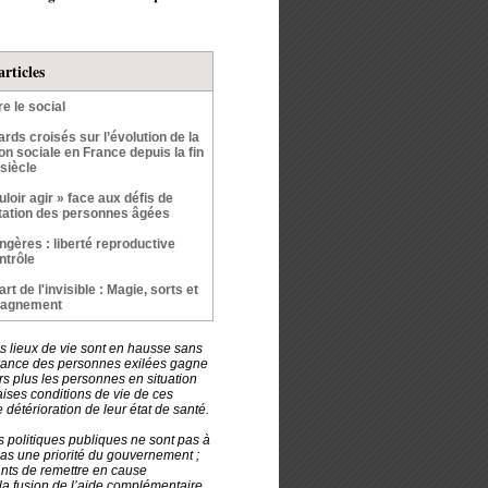
articles
re le social
rds croisés sur l’évolution de la
on sociale en France depuis la fin
siècle
uloir agir » face aux défis de
ntation des personnes âgées
ngères : liberté reproductive
ntrôle
art de l'invisible : Magie, sorts et
agnement
s lieux de vie sont en hausse sans
rrance des personnes exilées gagne
urs plus les personnes en situation
aises conditions de vie de ces
étérioration de leur état de santé.
 politiques publiques ne sont pas à
pas une priorité du gouvernement ;
ants de remettre en cause
i la fusion de l’aide complémentaire