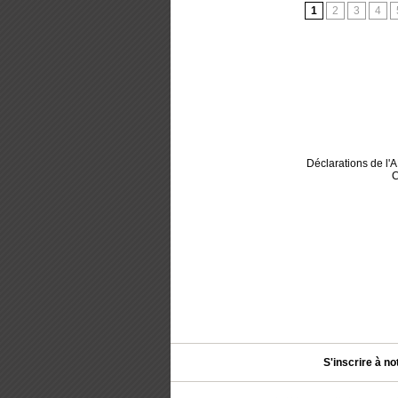
1
2
3
4
Déclarations de l
C
S'inscrire à no