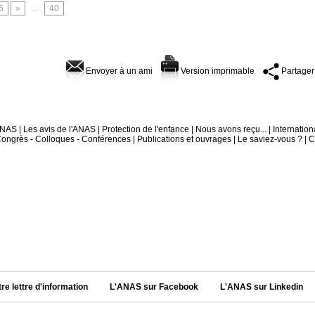
5
»
...
40
Envoyer à un ami
Version imprimable
Partager
'ANAS
|
Les avis de l'ANAS
|
Protection de l'enfance
|
Nous avons reçu...
|
Internation
ongrès - Colloques - Conférences
|
Publications et ouvrages
|
Le saviez-vous ?
|
C
tre lettre d'information
L'ANAS sur Facebook
L'ANAS sur Linkedin