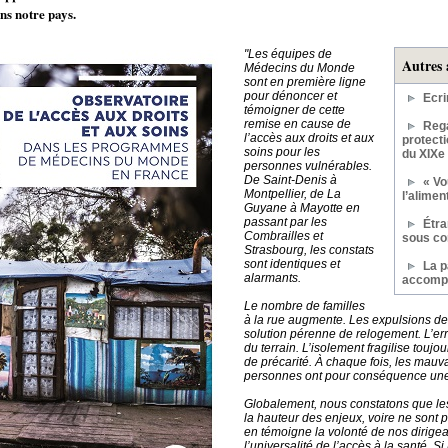
ans notre pays.
"Les équipes de
Autres 
Médecins du Monde
sont en première ligne
pour dénoncer et
Ecri
témoigner de cette
remise en cause de
Rega
l’accès aux droits et aux
protecti
soins pour les
du XIXe 
personnes vulnérables.
De Saint-Denis à
« Vo
Montpellier, de La
l’alime
Guyane à Mayotte en
passant par les
Étra
Combrailles et
sous co
Strasbourg, les constats
sont identiques et
La p
alarmants.
accomp
Le nombre de familles
à la rue augmente. Les expulsions de
solution pérenne de relogement. L’e
du terrain. L’isolement fragilise toujo
de précarité. À chaque fois, les mauv
personnes ont pour conséquence une d
Globalement, nous constatons que les
la hauteur des enjeux, voire ne sont 
en témoigne la volonté de nos dirige
l’universalité de l’accès à la santé. S