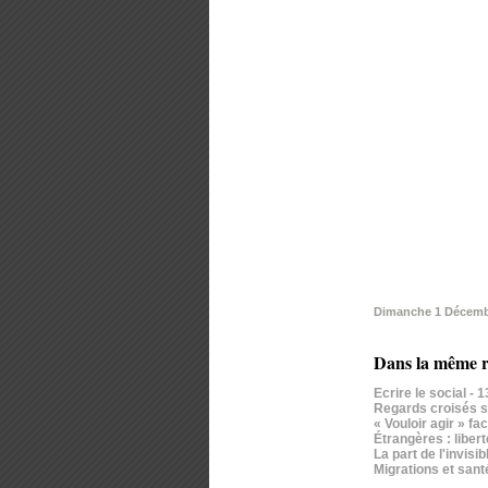
Dimanche 1 Décemb
Dans la même r
Ecrire le social
- 
Regards croisés su
« Vouloir agir » f
Étrangères : liber
La part de l'invis
Migrations et santé