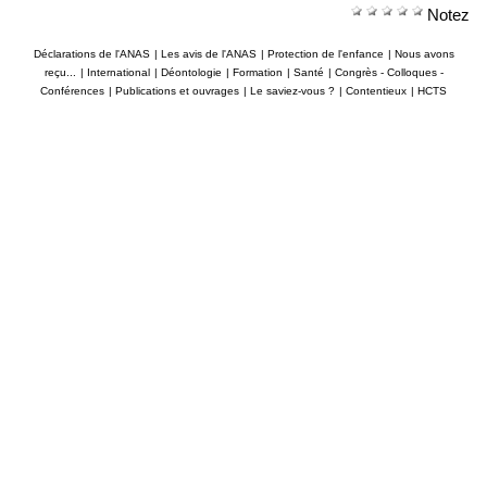
Notez
Déclarations de l'ANAS
|
Les avis de l'ANAS
|
Protection de l'enfance
|
Nous avons
reçu...
|
International
|
Déontologie
|
Formation
|
Santé
|
Congrès - Colloques -
Conférences
|
Publications et ouvrages
|
Le saviez-vous ?
|
Contentieux
|
HCTS