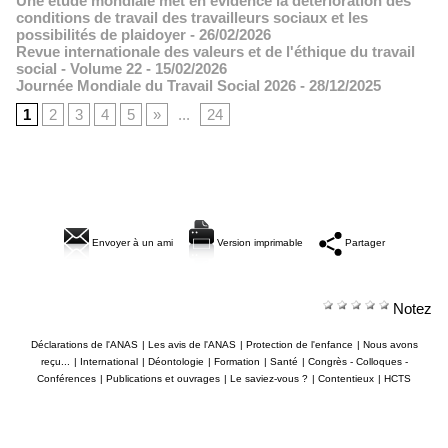
Une étude mondiale met en évidence la détérioration des
conditions de travail des travailleurs sociaux et les
possibilités de plaidoyer
- 26/02/2026
Revue internationale des valeurs et de l'éthique du travail
social - Volume 22
- 15/02/2026
Journée Mondiale du Travail Social 2026
- 28/12/2025
1
2
3
4
5
»
...
24
Envoyer à un ami
Version imprimable
Partager
Notez
Déclarations de l'ANAS
|
Les avis de l'ANAS
|
Protection de l'enfance
|
Nous avons
reçu...
|
International
|
Déontologie
|
Formation
|
Santé
|
Congrès - Colloques -
Conférences
|
Publications et ouvrages
|
Le saviez-vous ?
|
Contentieux
|
HCTS