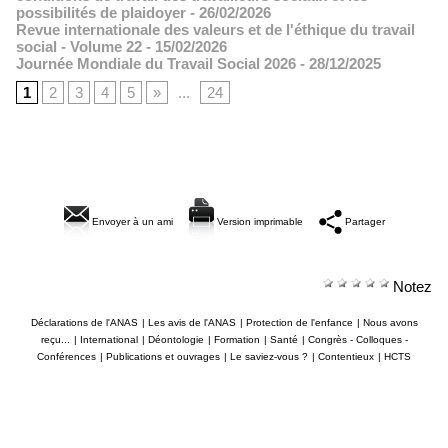
possibilités de plaidoyer
- 26/02/2026
Revue internationale des valeurs et de l'éthique du travail
social - Volume 22
- 15/02/2026
Journée Mondiale du Travail Social 2026
- 28/12/2025
1
2
3
4
5
»
...
24
Envoyer à un ami
Version imprimable
Partager
Notez
Déclarations de l'ANAS
|
Les avis de l'ANAS
|
Protection de l'enfance
|
Nous avons
reçu...
|
International
|
Déontologie
|
Formation
|
Santé
|
Congrès - Colloques -
Conférences
|
Publications et ouvrages
|
Le saviez-vous ?
|
Contentieux
|
HCTS