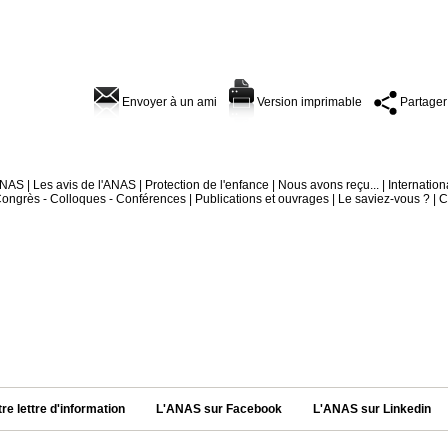
Envoyer à un ami
Version imprimable
Partager
'ANAS
|
Les avis de l'ANAS
|
Protection de l'enfance
|
Nous avons reçu...
|
Internation
ongrès - Colloques - Conférences
|
Publications et ouvrages
|
Le saviez-vous ?
|
C
tre lettre d'information
L'ANAS sur Facebook
L'ANAS sur Linkedin