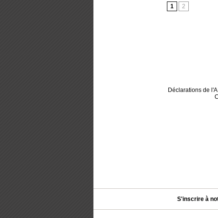
1
2
Déclarations de l
C
S'inscrire à no