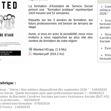
La formation d'Assistant de Service Social
Com
prévoit une "formation pratique" représentant
métiers
1820 heures soit 52 semaines.
2026."
Répartis sur les 3 années de formation, les
Assi
futurs professionnels ont besoin de terrains de
formati
stage.
demain 
Aussi, si vous en avez la possibilité, nous vous
Grou
invitons à vous rapprocher au plus vite des
Carrièr
centres de formation de votre région.
Sociale
Exer
Wanted HD.jpg
(1.9 Mo)
Wanted.pdf
(916.2 Ko)
Prés
formati
ubrique :
 : "Alerte ! Nos métiers disparaîtront dès septembre 2026."
- 14/04/2025
ce Social : Quelle formation pour quel professionnel demain ?
- 30/08/2023
 autour du Bachelor Carrières Sociales parcours Assistance Sociale (BUT AS)
-
e la profession…
- 08/10/2019
a commission formation
- 07/05/2019
IS France
- 13/04/2019