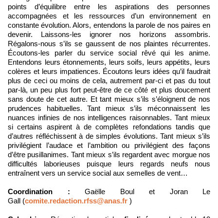
points d’équilibre entre les aspirations des personnes
accompagnées et les ressources d’un environnement en
constante évolution. Alors, entendons la parole de nos paires en
devenir. Laissons-les ignorer nos horizons assombris.
Régalons-nous s’ils se gaussent de nos plaintes récurrentes.
Écoutons-les parler du service social rêvé qui les anime.
Entendons leurs étonnements, leurs soifs, leurs appétits, leurs
colères et leurs impatiences. Écoutons leurs idées qu’il faudrait
plus de ceci ou moins de cela, autrement par-ci et pas du tout
par-là, un peu plus fort peut-être de ce côté et plus doucement
sans doute de cet autre. Et tant mieux s’ils s’éloignent de nos
prudences habituelles. Tant mieux s’ils méconnaissent les
nuances infinies de nos intelligences raisonnables. Tant mieux
si certains aspirent à de complètes refondations tandis que
d’autres réfléchissent à de simples évolutions. Tant mieux s’ils
privilégient l’audace et l’ambition ou privilégient des façons
d’être pusillanimes. Tant mieux s’ils regardent avec morgue nos
difficultés laborieuses puisque leurs regards neufs nous
entraînent vers un service social aux semelles de vent…
Coordination :
Gaëlle Boul et Joran Le
Gall (
comite.redaction.rfss@anas.fr
)