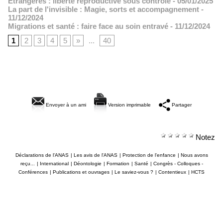
Étrangères : liberté reproductive sous contrôle
- 05/01/2025
La part de l'invisible : Magie, sorts et accompagnement
-
11/12/2024
Migrations et santé : faire face au soin entravé
- 11/12/2024
1
2
3
4
5
»
...
40
Envoyer à un ami
Version imprimable
Partager
Notez
Déclarations de l'ANAS
|
Les avis de l'ANAS
|
Protection de l'enfance
|
Nous avons
reçu...
|
International
|
Déontologie
|
Formation
|
Santé
|
Congrès - Colloques -
Conférences
|
Publications et ouvrages
|
Le saviez-vous ?
|
Contentieux
|
HCTS