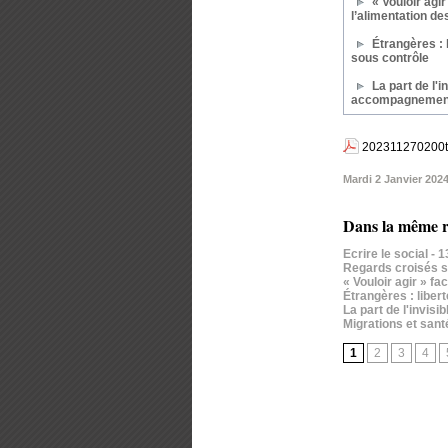
« Vouloir agir
l’alimentation d
Étrangères : 
sous contrôle
La part de l'i
accompagnemen
202311270200td
Mardi 2 Janvier 202
Dans la même r
Ecrire le social
- 
Regards croisés su
« Vouloir agir » f
Étrangères : liber
La part de l'invis
Migrations et santé
1
2
3
4