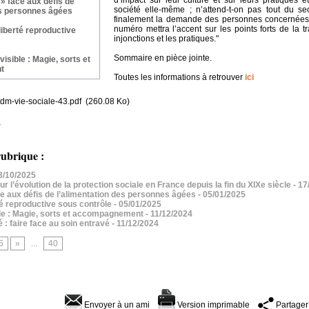
d’impact sur leur culture et sur leurs pratiques e
 » face aux défis de
société elle-même ; n’attend-t-on pas tout du se
es personnes âgées
finalement la demande des personnes concernées 
numéro mettra l’accent sur les points forts de la tr
liberté reproductive
injonctions et les pratiques."
Sommaire en pièce jointe.
nvisible : Magie, sorts et
t
Toutes les informations à retrouver
ici
m-vie-sociale-43.pdf
(260.08 Ko)
4
ubrique :
13/10/2025
r l’évolution de la protection sociale en France depuis la fin du XIXe siècle
- 17
ace aux défis de l’alimentation des personnes âgées
- 05/01/2025
té reproductive sous contrôle
- 05/01/2025
ible : Magie, sorts et accompagnement
- 11/12/2024
 : faire face au soin entravé
- 11/12/2024
5
»
...
40
Envoyer à un ami
Version imprimable
Partager