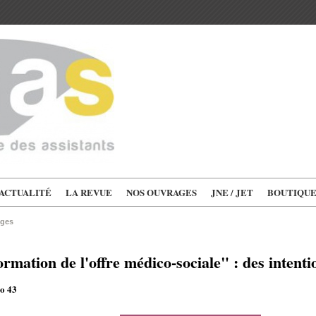
'ACTUALITÉ
LA REVUE
NOS OUVRAGES
JNE / JET
BOUTIQU
ages
rmation de l'offre médico-sociale" : des intent
o 43