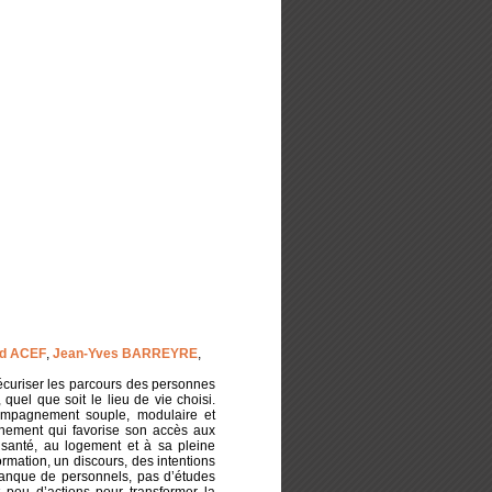
ïd ACEF
,
Jean-Yves BARREYRE
,
sécuriser les parcours des personnes
quel que soit le lieu de vie choisi.
ompagnement souple, modulaire et
gnement qui favorise son accès aux
a santé, au logement et à sa pleine
ormation, un discours, des intentions
nque de personnels, pas d’études