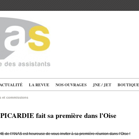
'ACTUALITÉ
LA REVUE
NOS OUVRAGES
JNE / JET
BOUTIQU
ns et commissions
 PICARDIE fait sa première dans l'Oise
E de l'ANAS est heureuse de vous inviter à sa première réunion dans l’Oise !