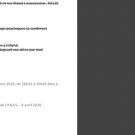
uil (4 rue Raoul Levavasseur ; 60120
aps psychiques (à confirmer)
on à l'ANAS.
tageant vos idées par mail
 mai 2026, de 18h30 à 20h30 (lieu à
 de l’ANAS – 9 avril 2026
-