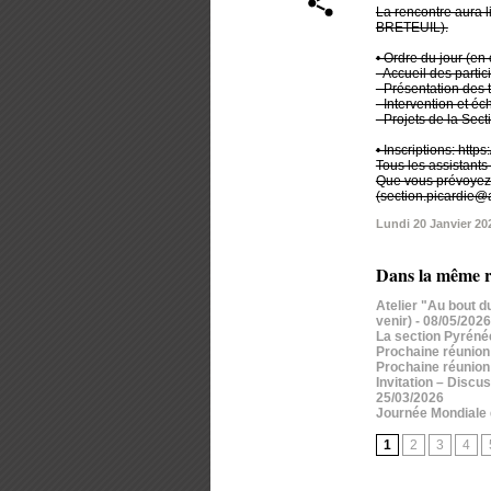
La rencontre aura l
BRETEUIL).
• Ordre du jour (en 
- Accueil des partic
- Présentation des
- Intervention et 
- Projets de la Se
• Inscriptions: htt
Tous les assistants
Que vous prévoyez d
(section.picardie@a
Lundi 20 Janvier 20
Dans la même r
Atelier "Au bout d
venir)
- 08/05/2026
La section Pyréné
Prochaine réunion 
Prochaine réunion 
Invitation – Discus
25/03/2026
Journée Mondiale d
1
2
3
4