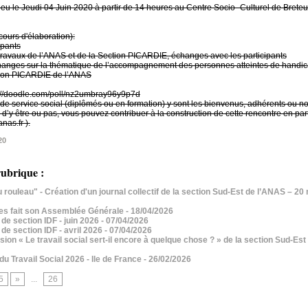
ieu le Jeudi 04 Juin 2020 à partir de 14 heures au Centre Socio- Culturel de Brete
cours d'élaboration):
ipants
 travaux de l’ANAS et de la Section PICARDIE, échanges avec les participants
échanges sur la thématique de l’accompagnement des personnes atteintes de handic
ction PICARDIE de l’ANAS
ps://doodle.com/poll/nz2umbray96y9p7d
 de service social (diplômés ou en formation) y sont les bienvenus, adhérents ou n
’y être ou pas, vous pouvez contribuer à la construction de cette rencontre en par
nas.fr ).
20
ubrique :
u rouleau" - Création d'un journal collectif de la section Sud-Est de l’ANAS – 20
es fait son Assemblée Générale
- 18/04/2026
de section IDF - juin 2026
- 07/04/2026
de section IDF - avril 2026
- 07/04/2026
sion « Le travail social sert-il encore à quelque chose ? » de la section Sud-Est
u Travail Social 2026 - Ile de France
- 26/02/2026
5
»
...
26