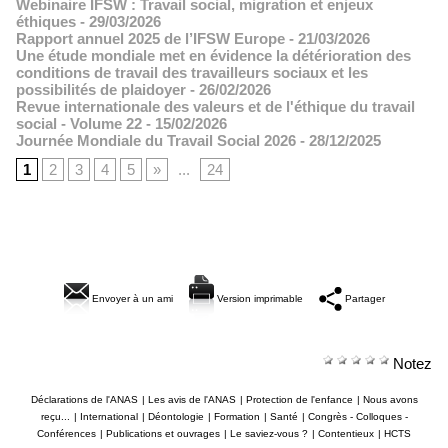
Webinaire IFSW : Travail social, migration et enjeux
éthiques
- 29/03/2026
Rapport annuel 2025 de l’IFSW Europe
- 21/03/2026
Une étude mondiale met en évidence la détérioration des
conditions de travail des travailleurs sociaux et les
possibilités de plaidoyer
- 26/02/2026
Revue internationale des valeurs et de l'éthique du travail
social - Volume 22
- 15/02/2026
Journée Mondiale du Travail Social 2026
- 28/12/2025
1
2
3
4
5
»
...
24
Envoyer à un ami
Version imprimable
Partager
Notez
Déclarations de l'ANAS
|
Les avis de l'ANAS
|
Protection de l'enfance
|
Nous avons
reçu...
|
International
|
Déontologie
|
Formation
|
Santé
|
Congrès - Colloques -
Conférences
|
Publications et ouvrages
|
Le saviez-vous ?
|
Contentieux
|
HCTS