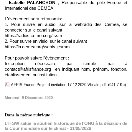
-
Isabelle PALANCHON
, Responsable du pôle Europe et
International des CEMEA
L'évènement sera retransmis:
1. Pour suivre en audio, sur la webradio des Ceméa, se
connecter sur le canal suivant :
https://radios.cemea.org/tssm
2. Pour suivre en visio, sur le canal suivant
https://ln.cemea.org/webtv jesmm
Pour pouvoir suivre l’évènement :
Inscription nécessaire par simple mail à
contact@afrisfrance.org en indiquant nom, prénom, fonction,
établissement ou institution.
AFRIS France Projet d invitation 17 12 2020 Vfinale.pdf
(941.7 Ko)
Mercredi 9 Décembre 2020
Dans la même rubrique :
L’IFSW salue le soutien historique de l’ONU à la décision de
la Cour mondiale sur le climat
- 31/05/2026