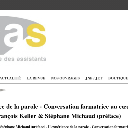
'ACTUALITÉ
LA REVUE
NOS OUVRAGES
JNE / JET
BOUTIQU
ages
ce de la parole - Conversation formatrice au cœ
François Keller & Stéphane Michaud (préface)
Stéphane Michaud (préface) - L’expérience de la parole - Conversation formatr