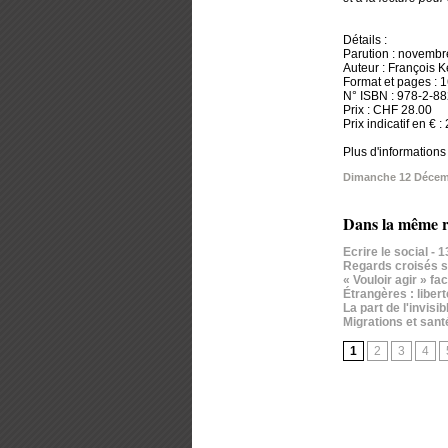
Détails :
Parution : novemb
Auteur : François 
Format et pages : 
N° ISBN : 978-2-8
Prix : CHF 28.00
Prix indicatif en € :
Plus d'information
Dimanche 12 Décem
Dans la même r
Ecrire le social
- 
Regards croisés su
« Vouloir agir » f
Étrangères : liber
La part de l'invis
Migrations et santé
1
2
3
4