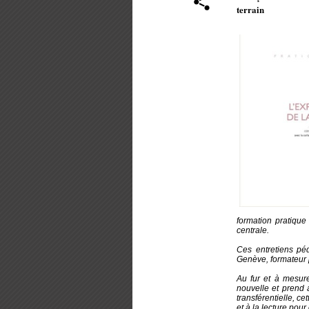
terrain
formation pratique
centrale.
Ces entretiens pé
Genève, formateur p
Au fur et à mesure
nouvelle et prend a
transférentielle, c
et à la lecture pou