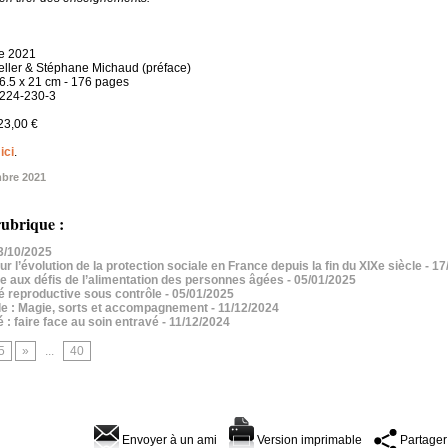
re 2021
Keller & Stéphane Michaud (préface)
16.5 x 21 cm - 176 pages
8224-230-3
 23,00 €
s
ici
.
bre 2021
ubrique :
13/10/2025
r l’évolution de la protection sociale en France depuis la fin du XIXe siècle
- 17
ace aux défis de l’alimentation des personnes âgées
- 05/01/2025
té reproductive sous contrôle
- 05/01/2025
ible : Magie, sorts et accompagnement
- 11/12/2024
 : faire face au soin entravé
- 11/12/2024
5
»
...
40
Envoyer à un ami
Version imprimable
Partager