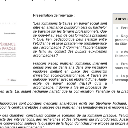
Présentation de l'ouvrage :
Autres 
"Les formations tertiaires en travail social sont
dites en alternance puisqu’un tiers du bachelor
Ecri
se travaille sur les terrains professionnels. Que
se joue-t-il au sein de ces formations pratiques
Rega
? Quel lien pédagogique peut s’établir entre
protecti
l’étudiant·e et la·le praticien·ne formateur·trice
du XIXe 
qui l’accompagne ? Comment l’apprentissage
se fait-il au contact des publics eux-mêmes
« Vo
accompagnés ?
l’alime
François Keller, praticien formateur, intervient
Étra
depuis près de trente ans dans une institution
sous co
vaudoise mettant en place des dispositifs
d’insertion socio-professionnelle. A travers un
La p
dialogue régulier avec un étudiant d’une Haute
accomp
école de travail social (HETS) qu’il a
accompagné, il donne à lire un processus de
 en acte. Là, autant l’échange narratif que la conversation, l’analyse de la prat
dagogiques sont ponctués d’encarts analytiques écrits par Stéphane Michaud
our le certificat d’études avancées des praticien·nes formateur·trices et responsabl
 des chapitres, constituant comme le scénario de sa formation pratique, l’étudi
cte des interventions, des recherches et des réflexions qui s’y produisent. Aussi,
ette conversation soulève la question de la façon dont chacun·e expose sa propre ac
r en tirer des enseignements."