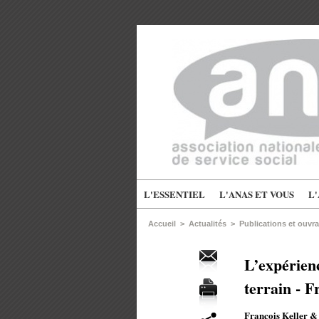
L'ESSENTIEL
L'ANAS ET VOUS
L
Accueil
>
Actualités
>
Publications et ouvr
L’expérien
terrain - 
François Keller & 