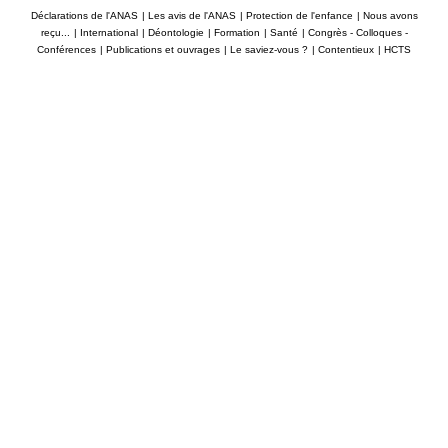
Déclarations de l'ANAS
|
Les avis de l'ANAS
|
Protection de l'enfance
|
Nous avons
reçu...
|
International
|
Déontologie
|
Formation
|
Santé
|
Congrès - Colloques -
Conférences
|
Publications et ouvrages
|
Le saviez-vous ?
|
Contentieux
|
HCTS