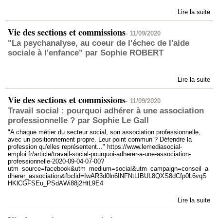
Lire la suite
Vie des sections et commissions
-
11/09/2020
"La psychanalyse, au coeur de l'échec de l'aide
sociale à l'enfance" par Sophie ROBERT
Lire la suite
Vie des sections et commissions
-
11/09/2020
Travail social : pourquoi adhérer à une association
professionnelle ? par Sophie Le Gall
"A chaque métier du secteur social, son association professionnelle,
avec un positionnement propre. Leur point commun ? Défendre la
profession qu'elles représentent..." https://www.lemediasocial-
emploi.fr/article/travail-social-pourquoi-adherer-a-une-association-
professionnelle-2020-09-04-07-00?
utm_source=facebook&utm_medium=social&utm_campaign=conseil_a
dherer_association&fbclid=IwAR3d0ln6INFNtLIBUL8QXS8dCfp0L6vqS
HKlCGFSEu_PSdAWi88j2HtL9E4
Lire la suite