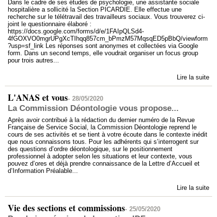
Dans le cadre de ses études de psychologie, une assistante sociale
hospitalière a sollicité la Section PICARDIE. Elle effectue une
recherche sur le télétravail des travailleurs sociaux. Vous trouverez ci-
joint le questionnaire élaboré :
https://docs.google.com/forms/d/e/1FAIpQLSd4-
4fGOXVO0mgrUPgXcTIhqq857cm_bPmzM57MqsqED5pBbQ/viewform
?usp=sf_link Les réponses sont anonymes et collectées via Google
form. Dans un second temps, elle voudrait organiser un focus group
pour trois autres...
Lire la suite
L'ANAS et vous
-
28/05/2020
La Commission Déontologie vous propose...
Après avoir contribué à la rédaction du dernier numéro de la Revue
Française de Service Social, la Commission Déontologie reprend le
cours de ses activités et se tient à votre écoute dans le contexte inédit
que nous connaissons tous. Pour les adhérents qui s’interrogent sur
des questions d’ordre déontologique, sur le positionnement
professionnel à adopter selon les situations et leur contexte, vous
pouvez d’ores et déjà prendre connaissance de la Lettre d’Accueil et
d’Information Préalable...
Lire la suite
Vie des sections et commissions
-
25/05/2020