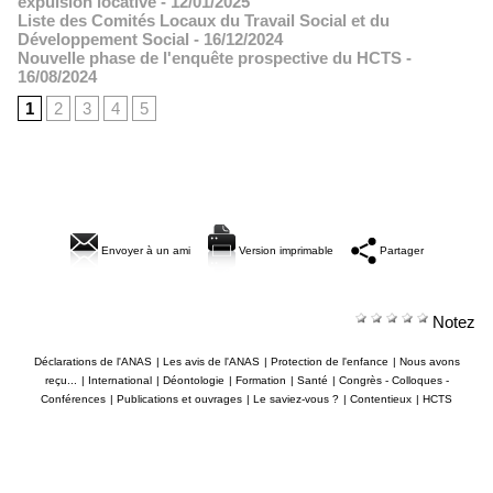
expulsion locative
- 12/01/2025
Liste des Comités Locaux du Travail Social et du
Développement Social
- 16/12/2024
Nouvelle phase de l'enquête prospective du HCTS
-
16/08/2024
1
2
3
4
5
Envoyer à un ami
Version imprimable
Partager
Notez
Déclarations de l'ANAS
|
Les avis de l'ANAS
|
Protection de l'enfance
|
Nous avons
reçu...
|
International
|
Déontologie
|
Formation
|
Santé
|
Congrès - Colloques -
Conférences
|
Publications et ouvrages
|
Le saviez-vous ?
|
Contentieux
|
HCTS