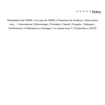
Notez
Déclarations de l'ANAS
|
Les avis de l'ANAS
|
Protection de l'enfance
|
Nous avons
reçu...
|
International
|
Déontologie
|
Formation
|
Santé
|
Congrès - Colloques -
Conférences
|
Publications et ouvrages
|
Le saviez-vous ?
|
Contentieux
|
HCTS