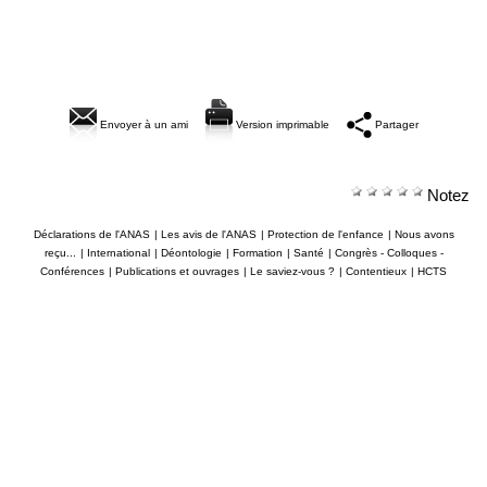
Envoyer à un ami
Version imprimable
Partager
Notez
Déclarations de l'ANAS
|
Les avis de l'ANAS
|
Protection de l'enfance
|
Nous avons
reçu...
|
International
|
Déontologie
|
Formation
|
Santé
|
Congrès - Colloques -
Conférences
|
Publications et ouvrages
|
Le saviez-vous ?
|
Contentieux
|
HCTS