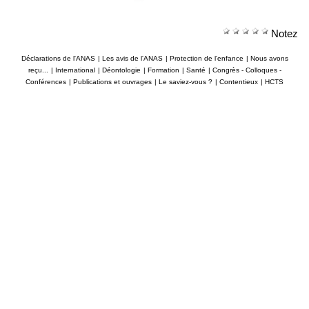
Notez
Déclarations de l'ANAS
|
Les avis de l'ANAS
|
Protection de l'enfance
|
Nous avons
reçu...
|
International
|
Déontologie
|
Formation
|
Santé
|
Congrès - Colloques -
Conférences
|
Publications et ouvrages
|
Le saviez-vous ?
|
Contentieux
|
HCTS