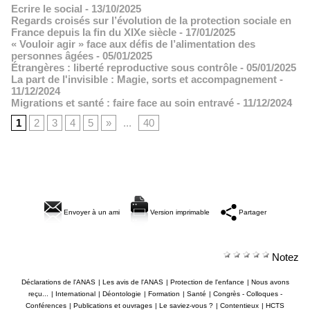
Ecrire le social
- 13/10/2025
Regards croisés sur l’évolution de la protection sociale en
France depuis la fin du XIXe siècle
- 17/01/2025
« Vouloir agir » face aux défis de l’alimentation des
personnes âgées
- 05/01/2025
Étrangères : liberté reproductive sous contrôle
- 05/01/2025
La part de l'invisible : Magie, sorts et accompagnement
-
11/12/2024
Migrations et santé : faire face au soin entravé
- 11/12/2024
1
2
3
4
5
»
...
40
Envoyer à un ami
Version imprimable
Partager
Notez
Déclarations de l'ANAS
|
Les avis de l'ANAS
|
Protection de l'enfance
|
Nous avons
reçu...
|
International
|
Déontologie
|
Formation
|
Santé
|
Congrès - Colloques -
Conférences
|
Publications et ouvrages
|
Le saviez-vous ?
|
Contentieux
|
HCTS