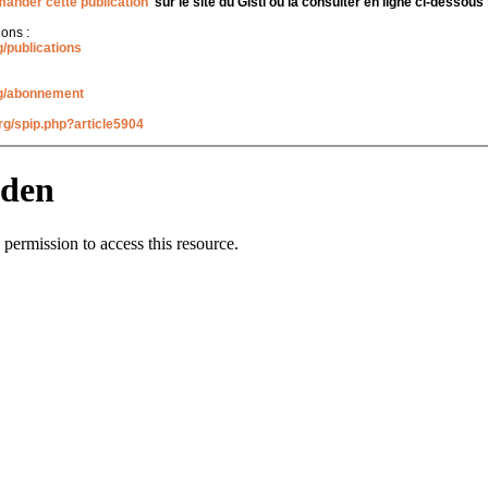
ander cette publication
sur le site du Gisti ou la consulter en ligne ci-dessous
ions :
g/
publications
g/
abonnement
org/spip.php?article5904