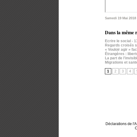
Samedi 19 Mai 2018
Dans la même r
Ecrire le social
- 
Regards croisés su
« Vouloir agir » f
Étrangères : liber
La part de l'invis
Migrations et santé
1
2
3
4
Déclarations de l
C