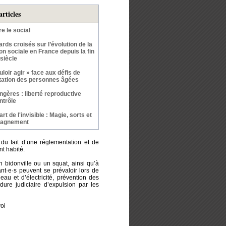
articles
re le social
rds croisés sur l’évolution de la
on sociale en France depuis la fin
siècle
uloir agir » face aux défis de
ntation des personnes âgées
ngères : liberté reproductive
ntrôle
art de l'invisible : Magie, sorts et
agnement
 du fait d’une réglementation et de
nt habité.
 bidonville ou un squat, ainsi qu’à
tant·e·s peuvent se prévaloir lors de
eau et d’électricité, prévention des
re judiciaire d’expulsion par les
voi