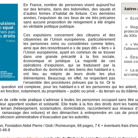
En France, nombre de personnes vivent aujourd’hui
Autres 
sur des terrains, dans des bidonvilles, des squats et
d’autres formes d’habitat de fortune. Ces dernières
années, l’expulsion de ces lieux de vie très précaires
Ecri
sans aucune proposition de relogement a été érigée
en véritable politique publique.
Rega
protecti
Ces expulsions concernent des citoyens et des
du XIXe 
citoyennes de l’Union européenne, particulièrement
les personnes roms ou considérées comme telles,
« Vo
ainsi que des ressortissant·e·s de pays dits « tiers » à
l’alime
l’Union européenne, ayant en commun de se trouver
dans une grande précarité à la fois sociale,
Étra
économique et juridique. La majorité de ces
sous co
opérations d’expulsion, qui se traduisent par la
destruction du domicile et des biens des habitant·e·s,
La p
ont lieu au mépris de leurs droits les plus
accomp
élémentaires. Beaucoup, en effet, ne respectent pas
l’ensemble des procédures prévues par la loi. Or le
e question est complexe, pour les habitant·e·s et les personnes qui les aident,
 en fonction, notamment, du propriétaire – public ou privé – du terrain ou du bâtime
n de cette note pratique s’adresse à toutes les personnes occupant sans titre un
leur apportent soutien et solidarité. Elle traite à la fois des droits dont les habi
le terrain (hébergement, scolarisation, domiciliation, raccordement aux réseaux d’
e, ramassage des ordures) et des démarches à entreprendre en cas de procédu
 décision administrative d’évacuation par les autorités.
ion, Fondation Abbé Pierre / Gisti / Romeurope, 68 pages, 7 € + éventuels frais d'en
0-48-8