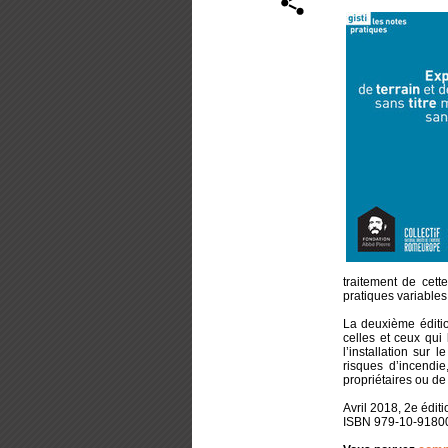
traitement de cett
pratiques variables
La deuxième éditio
celles et ceux qui 
l’installation sur 
risques d’incendi
propriétaires ou de
Avril 2018, 2e édit
ISBN 979-10-9180