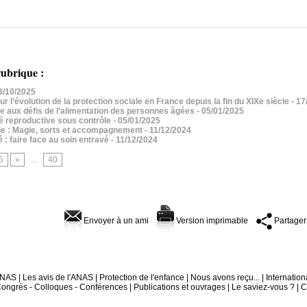
ubrique :
13/10/2025
r l’évolution de la protection sociale en France depuis la fin du XIXe siècle
- 17
ace aux défis de l’alimentation des personnes âgées
- 05/01/2025
té reproductive sous contrôle
- 05/01/2025
ible : Magie, sorts et accompagnement
- 11/12/2024
 : faire face au soin entravé
- 11/12/2024
5
»
...
40
Envoyer à un ami
Version imprimable
Partager
'ANAS
|
Les avis de l'ANAS
|
Protection de l'enfance
|
Nous avons reçu...
|
Internation
ongrès - Colloques - Conférences
|
Publications et ouvrages
|
Le saviez-vous ?
|
C