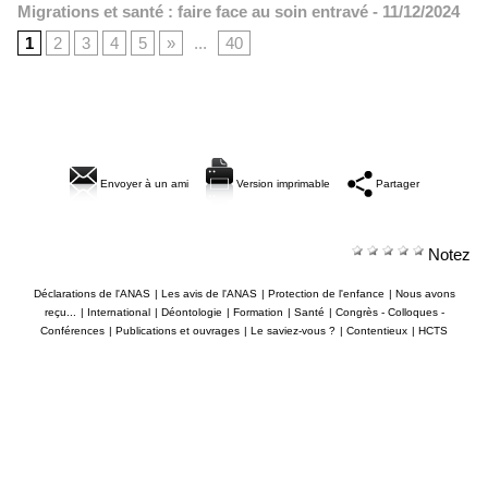
Migrations et santé : faire face au soin entravé
- 11/12/2024
1
2
3
4
5
»
...
40
Envoyer à un ami
Version imprimable
Partager
Notez
Déclarations de l'ANAS
|
Les avis de l'ANAS
|
Protection de l'enfance
|
Nous avons
reçu...
|
International
|
Déontologie
|
Formation
|
Santé
|
Congrès - Colloques -
Conférences
|
Publications et ouvrages
|
Le saviez-vous ?
|
Contentieux
|
HCTS