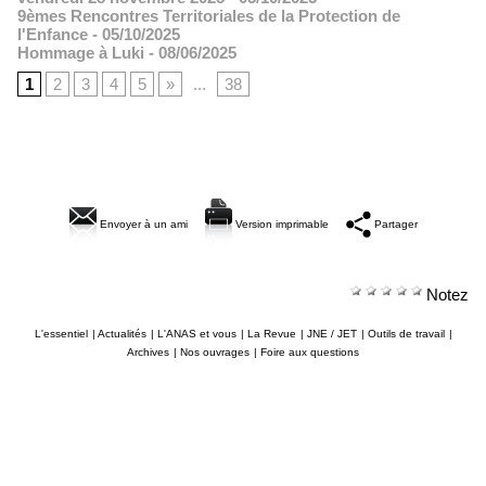
9èmes Rencontres Territoriales de la Protection de
l'Enfance
- 05/10/2025
Hommage à Luki
- 08/06/2025
1
2
3
4
5
»
...
38
Envoyer à un ami
Version imprimable
Partager
Notez
L'essentiel
|
Actualités
|
L'ANAS et vous
|
La Revue
|
JNE / JET
|
Outils de travail
|
Archives
|
Nos ouvrages
|
Foire aux questions