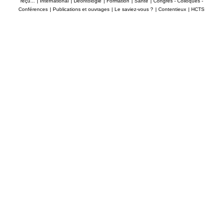
reçu...
|
International
|
Déontologie
|
Formation
|
Santé
|
Congrès - Colloques -
Conférences
|
Publications et ouvrages
|
Le saviez-vous ?
|
Contentieux
|
HCTS