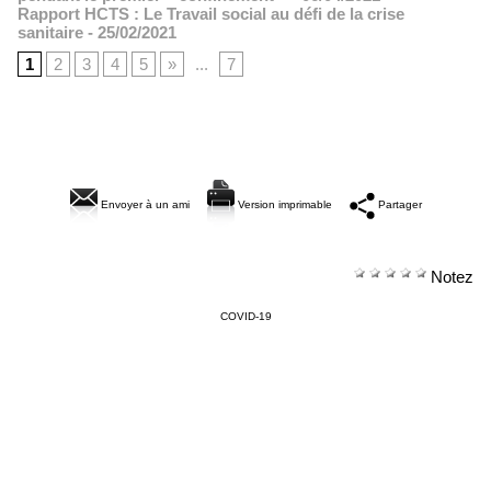
Rapport HCTS : Le Travail social au défi de la crise
sanitaire
- 25/02/2021
1
2
3
4
5
»
...
7
Envoyer à un ami
Version imprimable
Partager
Notez
COVID-19