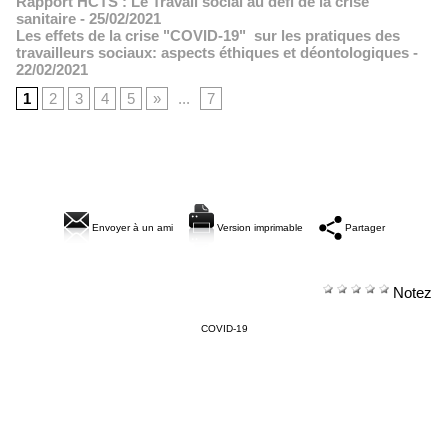
Rapport HCTS : Le Travail social au défi de la crise
sanitaire
- 25/02/2021
Les effets de la crise "COVID-19" sur les pratiques des
travailleurs sociaux: aspects éthiques et déontologiques
-
22/02/2021
1
2
3
4
5
»
...
7
Envoyer à un ami
Version imprimable
Partager
Notez
COVID-19