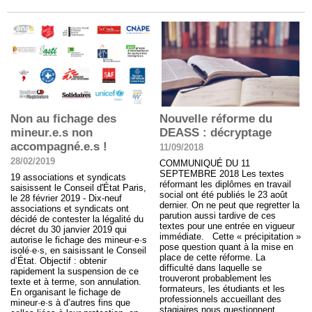
Non au fichage des
Nouvelle réforme du
mineur.e.s non
DEASS : décryptage
accompagné.e.s !
11/09/2018
28/02/2019
COMMUNIQUÉ DU 11
SEPTEMBRE 2018 Les textes
19 associations et syndicats
réformant les diplômes en travail
saisissent le Conseil d'État Paris,
social ont été publiés le 23 août
le 28 février 2019 - Dix-neuf
dernier. On ne peut que regretter la
associations et syndicats ont
parution aussi tardive de ces
décidé de contester la légalité du
textes pour une entrée en vigueur
décret du 30 janvier 2019 qui
immédiate. Cette « précipitation »
autorise le fichage des mineur·e·s
pose question quant à la mise en
isolé·e·s, en saisissant le Conseil
place de cette réforme. La
d’État. Objectif : obtenir
difficulté dans laquelle se
rapidement la suspension de ce
trouveront probablement les
texte et à terme, son annulation.
formateurs, les étudiants et les
En organisant le fichage de
professionnels accueillant des
mineur·e·s à d’autres fins que
stagiaires nous questionnent