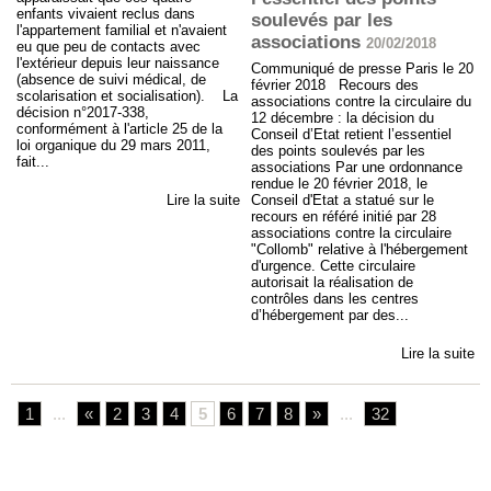
enfants vivaient reclus dans
soulevés par les
l'appartement familial et n'avaient
associations
20/02/2018
eu que peu de contacts avec
l'extérieur depuis leur naissance
Communiqué de presse Paris le 20
(absence de suivi médical, de
février 2018 Recours des
scolarisation et socialisation). La
associations contre la circulaire du
décision n°2017-338,
12 décembre : la décision du
conformément à l'article 25 de la
Conseil d’Etat retient l’essentiel
loi organique du 29 mars 2011,
des points soulevés par les
fait...
associations Par une ordonnance
rendue le 20 février 2018, le
Conseil d'Etat a statué sur le
Lire la suite
recours en référé initié par 28
associations contre la circulaire
"Collomb" relative à l'hébergement
d'urgence. Cette circulaire
autorisait la réalisation de
contrôles dans les centres
d’hébergement par des...
Lire la suite
1
...
«
2
3
4
5
6
7
8
»
...
32