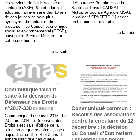
d’Assurance Retraite et de la
les services de l’aide sociale à
Santé au Travail CARSAT,
l’enfance (ASE). Si cette loi est
Mutualité Sociale Agricole MSA),
adoptée, l’anniversaire des 18 ans
le collectif CPASETS [1] et des
de ces jeunes ne sera plus
professionnels des sites...
synonyme de rupture et de
précarité. Le Conseil économique
social et environnemental (CESE),
Lire la suite
saisi par le Premier Ministre sur
cette question, a...
Lire la suite
Communiqué faisant
suite à la décision du
Défenseur des Droits
Communiqué commun :
n°2017-338
09/04/2018
Recours des associations
Communiqué du 09 avril 2018 Le
contre la circulaire du 12
20 mars 2014, le Défenseur des
Droits s'est saisi d'office de la
décembre : la décision
situation de quatre enfants, âgés
du Conseil d’Etat retient
aujourd'hui de 8, 7, 4 et 3 ans. Il
l’essentiel des points
apparaissait que ces quatre