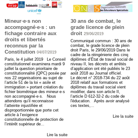
Mineur∙e∙s non
30 ans de combat, le
accompagné∙e∙s : un
grade licence de plein
fichage contraire aux
droit
29/06/2019
droits et libertés
Communiqué commun : 30 ans de
reconnus par la
combat, le grade licence de plein
droit Paris, le 29/06/2019 Dans le
Constitution
04/07/2019
cadre de la réingénierie des cinq
Paris, le 4 juillet 2019 Le Conseil
diplômes d’État de travail social de
constitutionnel examinera mardi 9
niveau II, les décrets et arrêtés
juillet la question prioritaire de
d’application ont été publiés le 23
constitutionnalité (QPC) posée par
août 2018 au Journal officiel.
nos 22 organisations au sujet de
Le décret n° 2018-734 du 22 août
l’article 51 de la loi « asile et
2018 relatif aux formations et
immigration » portant création du
diplômes du travail social vient
fichier biométrique des mineur∙e∙s
modifier, dans son article II,
non accompagné∙e∙s. Nous
l’article D 612-32-2 du code de
attendons qu’il reconnaisse
l'éducation. Après avoir analysé
l’atteinte injustifiée et
ces textes,...
disproportionnée que porte cet
article à l’exigence
Lire la suite
constitutionnelle de protection de
l’intérêt supérieur de...
Lire la suite