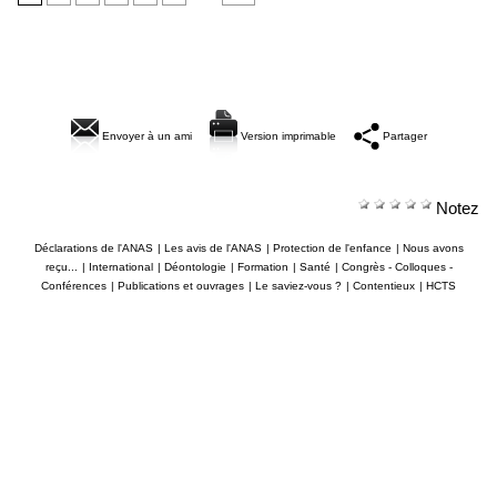
Envoyer à un ami
Version imprimable
Partager
Notez
Déclarations de l'ANAS
|
Les avis de l'ANAS
|
Protection de l'enfance
|
Nous avons
reçu...
|
International
|
Déontologie
|
Formation
|
Santé
|
Congrès - Colloques -
Conférences
|
Publications et ouvrages
|
Le saviez-vous ?
|
Contentieux
|
HCTS