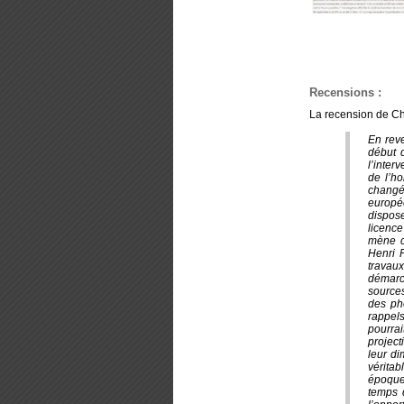
Recensions :
La recension de Ch
En rev
début 
l’inter
de l’ho
changé,
europée
dispos
licenc
mène c
Henri P
travau
démarch
sources
des ph
rappel
pourra
project
leur di
véritab
époque 
temps d