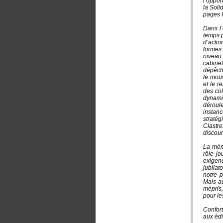
l’oppor
la Soli
pages l
Dans l’
temps p
d’actio
formes 
niveau 
cabinet
dépêcha
le mouv
et le r
des col
dynamis
déroul
instanc
stratég
Clastr
discour
La mém
rôle jo
exigenc
jubilat
notre p
Mais au
mépris,
pour le
Confor
aux édi