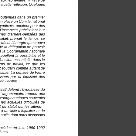
stiaux, éphémère ministre de
it à cette réflexion. Quelques
, soutenues dans un premier
en place un Comité national
syndicats, optaient pour des
’instances, précisaient leur
eines d’arrière‑pensées des
itait, prenait le temps, se
 décrit l’énergie que trouva
de la délégation de pouvoir
à la Coordination nationale
ellent la possibilité et le
onction essentielle dans le
ns de travail, ce que les
ît soudain comme autant de
itable. La pensée de Pierre
ssées par la fausseté des
de l’action.
1992 défend l’hypothèse du
 L’argumentaire répond aux
 resurgir quelques souvenirs
les actuelles difficultés de
t du statut qui les attend…
 à un acte d’injustice et de
x outils dont nous disposons
ociales en lutte 1990-1992
éussi.