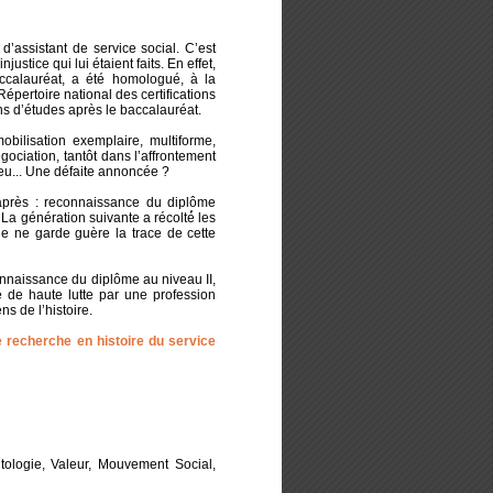
’assistant de service social. C’est
njustice qui lui étaient faits. En effet,
calauréat, a été homologué, à la
épertoire national des certifications
ns d’études après le baccalauréat.
bilisation exemplaire, multiforme,
égociation, tantôt dans l’affrontement
i peu... Une défaite annoncée ?
après : reconnaissance du diplôme
 La génération suivante a récolté́ les
lle ne garde guère la trace de cette
onnaissance du diplôme au niveau II,
e de haute lutte par une profession
ns de l’histoire.
 recherche en histoire du service
tologie, Valeur, Mouvement Social,