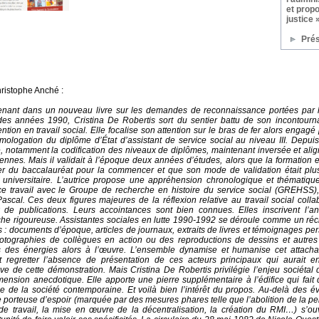
et propo
justice
Prés
ristophe Anché :
enant dans un nouveau livre sur les demandes de reconnaissance portées par l
des années 1990, Cristina De Robertis sort du sentier battu de son incontourn
vention en travail social. Elle focalise son attention sur le bras de fer alors engag
mologation du diplôme d’État d’assistant de service social au niveau III. Depu
 notamment la codification des niveaux de diplômes, maintenant inversée et ali
nnes. Mais il validait à l’époque deux années d’études, alors que la formation en c
er du baccalauréat pour la commencer et que son mode de validation était plu
e universitaire. L’autrice propose une appréhension chronologique et thématiq
e travail avec le Groupe de recherche en histoire du service social (GREHSS)
ascal. Ces deux figures majeures de la réflexion relative au travail social coll
x de publications. Leurs accointances sont bien connues. Elles inscrivent l’
e rigoureuse. Assistantes sociales en lutte 1990-1992 se déroule comme un réci
 : documents d’époque, articles de journaux, extraits de livres et témoignages p
otographies de collègues en action ou des reproductions de dessins et autres
s des énergies alors à l’œuvre. L’ensemble dynamise et humanise cet attacha
it regretter l’absence de présentation de ces acteurs principaux qui aurait 
ive de cette démonstration. Mais Cristina De Robertis privilégie l’enjeu sociéta
mension anecdotique. Elle apporte une pierre supplémentaire à l’édifice qui fait 
le de la société contemporaine. Et voilà bien l’intérêt du propos. Au‑delà des 
porteuse d’espoir (marquée par des mesures phares telle que l’abolition de la pei
e travail, la mise en œuvre de la décentralisation, la création du RMI…) s’ouv