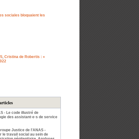
es sociales bloquaient les
AS
,
Cristina de Robertis : «
2022
articles
 - Le code illustré de
ogie des assistant·e·s de service
roupe Justice de l'ANAS -
r le travail social au sein de
stration pénitentiaire Analyses