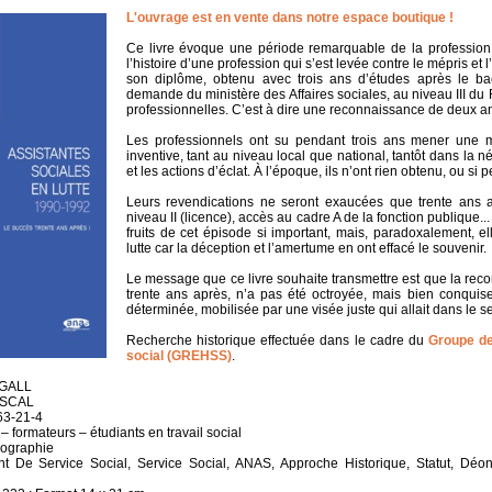
L'ouvrage est en vente dans notre espace boutique !
Ce livre évoque une période remarquable de la profession d
l’histoire d’une profession qui s’est levée contre le mépris et l’i
son diplôme, obtenu avec trois ans d’études après le bac
demande du ministère des Affaires sociales, au niveau III du R
professionnelles. C’est à dire une reconnaissance de deux a
Les professionnels ont su pendant trois ans mener une mo
inventive, tant au niveau local que national, tantôt dans la n
et les actions d’éclat. À l’époque, ils n’ont rien obtenu, ou s
Leurs revendications ne seront exaucées que trente ans 
niveau II (licence), accès au cadre A de la fonction publique...
fruits de cet épisode si important, mais, paradoxalement, e
lutte car la déception et l’amertume en ont effacé le souvenir.
Le message que ce livre souhaite transmettre est que la rec
trente ans après, n’a pas été octroyée, mais bien conquis
déterminée, mobilisée par une visée juste qui allait dans le se
Recherche historique effectuée dans le cadre du
Groupe de
social (GREHSS)
.
 GALL
PASCAL
63-21-4
 – formateurs – étudiants en travail social
nographie
nt De Service Social, Service Social, ANAS, Approche Historique, Statut, Déon