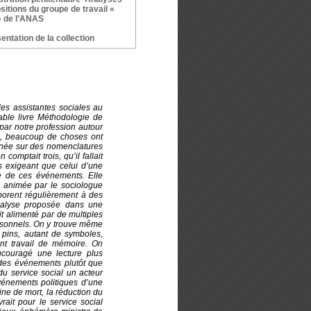
sitions du groupe de travail «
 » de l’ANAS
entation de la collection
es assistantes sociales au
able livre Méthodologie de
é par notre profession autour
is, beaucoup de choses ont
gnée sur des nomenclatures
omptait trois, qu’il fallait
s exigeant que celui d’une
ue de ces événements. Elle
, animée par le sociologue
aborent régulièrement à des
analyse proposée dans une
t alimenté par de multiples
ersonnels. On y trouve même
 pins, autant de symboles,
nt travail de mémoire. On
encouragé une lecture plus
l des événements plutôt que
du service social un acteur
événements politiques d’une
ne de mort, la réduction du
rait pour le service social