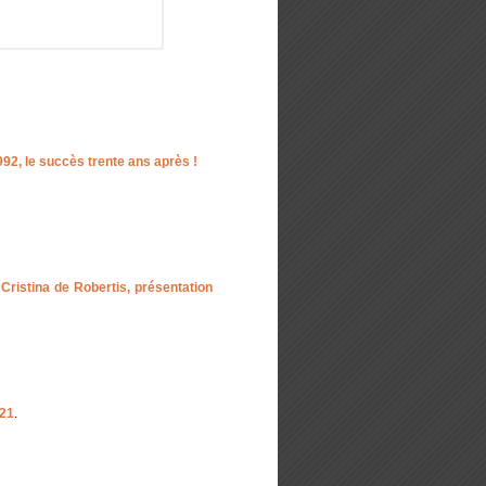
, le succès trente ans après !
ristina de Robertis, présentation
021
.