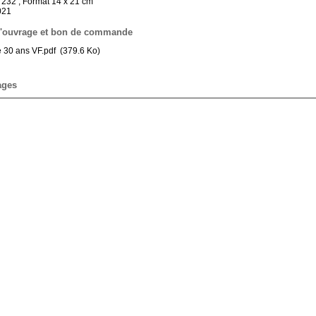
 232 ; Format 14 x 21 cm
021
 l'ouvrage et bon de commande
e 30 ans VF.pdf
(379.6 Ko)
ages