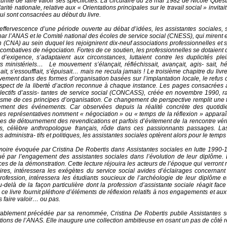
tunité de faire valoir ses spécificités. La circulaire du 28 mai 1982 de Nicole Que
darité nationale, relative aux « Orientations principales sur le travail social » invita
ui sont consacrées au début du livre.
effervescence d’une période ouverte au débat d’idées, les assistantes sociales
ar l’ANAS et le Comité national des écoles de service social (CNESS), qui mirent 
n (CNA) au sein duquel les rejoignirent dix‑neuf associations professionnelles et 
combatives de négociation. Fortes de ce soutien, les professionnelles se dotaient d
d’exigence, s’adaptaient aux circonstances, luttaient contre les duplicités pl
s ministériels… Le mouvement s’élançait, réfléchissait, avançait, agis‑ sait, hés
it, s’essoufflait, s’épuisait… mais ne recula jamais ! Le troisième chapitre du livre
ement dans des formes d’organisation basées sur l’implantation locale, le refus 
espect de la liberté d’action reconnue à chaque instance. Les pages consacrées 
lectifs d’assis‑ tantes de service social (CONCASS), créée en novembre 1990, rapp
me de ces principes d’organisation. Ce changement de perspective remplit une f
ement des événements. Car observées depuis la réalité concrète des quotidie
es représentatives nomment « négociation » ou « temps de la réflexion » appara
ies de détournement des revendications et parfois d’évitement de la rencontre vér
es, célèbre anthropologue français, rôde dans ces passionnants passages. La
s administra‑ tifs et politiques, les assistantes sociales optèrent alors pour le temps 
oire évoquée par Cristina De Robertis dans Assistantes sociales en lutte 1990-
ué par l’engagement des assistantes sociales dans l’évolution de leur diplôme.
es de la démonstration. Cette lecture réjouira les acteurs de l’époque qui verront
oires, intéressera les exégètes du service social avides d’éclairages concernant 
rofession, intéressera les étudiants soucieux de l’archéologie de leur diplôme e
‑delà de la façon particulière dont la profession d’assistante sociale réagit face
 ce livre fournit pléthore d’éléments de réflexion relatifs à nos engagements et au
s faire valoir… ou pas.
tablement précédée par sa renommée, Cristina De Robertis publie Assistantes s
tions de l’ANAS. Elle inaugure une collection ambitieuse en osant un pas de côté r