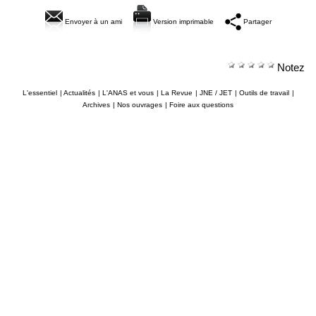
Envoyer à un ami
Version imprimable
Partager
Notez
L'essentiel
|
Actualités
|
L'ANAS et vous
|
La Revue
|
JNE / JET
|
Outils de travail
|
Archives
|
Nos ouvrages
|
Foire aux questions