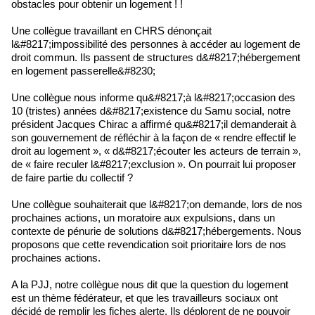
obstacles pour obtenir un logement ! !
Une collègue travaillant en CHRS dénonçait
l&#8217;impossibilité des personnes à accéder au logement de
droit commun. Ils passent de structures d&#8217;hébergement
en logement passerelle&#8230;
Une collègue nous informe qu&#8217;à l&#8217;occasion des
10 (tristes) années d&#8217;existence du Samu social, notre
président Jacques Chirac a affirmé qu&#8217;il demanderait à
son gouvernement de réfléchir à la façon de « rendre effectif le
droit au logement », « d&#8217;écouter les acteurs de terrain »,
de « faire reculer l&#8217;exclusion ». On pourrait lui proposer
de faire partie du collectif ?
Une collègue souhaiterait que l&#8217;on demande, lors de nos
prochaines actions, un moratoire aux expulsions, dans un
contexte de pénurie de solutions d&#8217;hébergements. Nous
proposons que cette revendication soit prioritaire lors de nos
prochaines actions.
A la PJJ, notre collègue nous dit que la question du logement
est un thème fédérateur, et que les travailleurs sociaux ont
décidé de remplir les fiches alerte. Ils déplorent de ne pouvoir