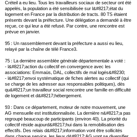
Créteil a eu lieu. Tous les travailleurs sociaux de secteur ont été
appelés, la population a été sensibilisée sur l&#8217;état du
logement en France par la distribution de tracts. 80 TS étaient
présents devant la préfecture. Une délégation a demandé à être
reçue, ce qui leur a été refusé. Par contre, une rencontre est
prévue en janvier.
95 : Un rassemblement devant la préfecture a aussi eu lieu,
relayé par la chaîne de télé France3.
75 : La dernière assemblée générale départementale a voté :
- l&#8217;action du collectif en convergence avec les
associations: Emmaüs, DAL, collectifs de mal logés&#8230;
- l&#8217;envoi systématique de fiches alertes au collectif (qui
se charge de les adresser aux responsables politiques), dès
qu&#8217;un travailleur social rencontre une famille en difficulté
de logement et d&#8217;hébergement.
93 : Dans ce département, moteur de notre mouvement, une
AG mensuelle est institutionnalisée. La dernière n&#8217;a pas
regroupé beaucoup de participants (environ 40). La priorité du
collectif réside aujourd&#8217;hui dans la remobilisation des
effectifs. Des relais d&#8217;information vont être sollicités
dans chaque service, les lieux d&#8217;AG vont se diversifier.