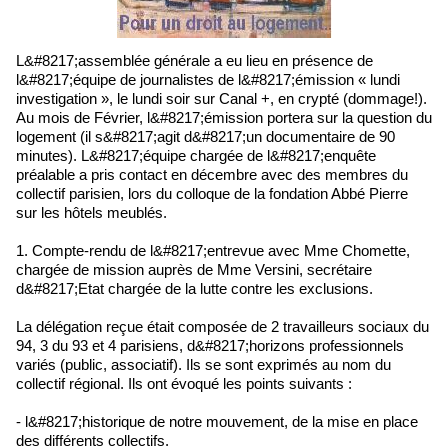
L&#8217;assemblée générale a eu lieu en présence de
l&#8217;équipe de journalistes de l&#8217;émission « lundi
investigation », le lundi soir sur Canal +, en crypté (dommage!).
Au mois de Février, l&#8217;émission portera sur la question du
logement (il s&#8217;agit d&#8217;un documentaire de 90
minutes). L&#8217;équipe chargée de l&#8217;enquête
préalable a pris contact en décembre avec des membres du
collectif parisien, lors du colloque de la fondation Abbé Pierre
sur les hôtels meublés.
1. Compte-rendu de l&#8217;entrevue avec Mme Chomette,
chargée de mission auprès de Mme Versini, secrétaire
d&#8217;Etat chargée de la lutte contre les exclusions.
La délégation reçue était composée de 2 travailleurs sociaux du
94, 3 du 93 et 4 parisiens, d&#8217;horizons professionnels
variés (public, associatif). Ils se sont exprimés au nom du
collectif régional. Ils ont évoqué les points suivants :
- l&#8217;historique de notre mouvement, de la mise en place
des différents collectifs.