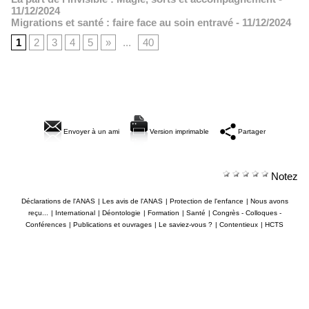
11/12/2024
Migrations et santé : faire face au soin entravé
- 11/12/2024
1
2
3
4
5
»
...
40
Envoyer à un ami
Version imprimable
Partager
Notez
Déclarations de l'ANAS
|
Les avis de l'ANAS
|
Protection de l'enfance
|
Nous avons
reçu...
|
International
|
Déontologie
|
Formation
|
Santé
|
Congrès - Colloques -
Conférences
|
Publications et ouvrages
|
Le saviez-vous ?
|
Contentieux
|
HCTS