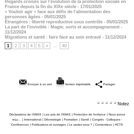
Regards croisés sur l’évolution de la protection sociale en
France depuis la fin du XIXe siècle
- 17/01/2025
« Vouloir agir » face aux défis de l’alimentation des
personnes âgées
- 05/01/2025
Étrangères : liberté reproductive sous contrôle
- 05/01/2025
La part de l'invisible : Magie, sorts et accompagnement
-
11/12/2024
Migrations et santé : faire face au soin entravé
- 11/12/2024
1
2
3
4
5
»
...
40
Envoyer à un ami
Version imprimable
Partager
Notez
Déclarations de l'ANAS
|
Les avis de l'ANAS
|
Protection de l'enfance
|
Nous avons
reçu...
|
International
|
Déontologie
|
Formation
|
Santé
|
Congrès - Colloques -
Conférences
|
Publications et ouvrages
|
Le saviez-vous ?
|
Contentieux
|
HCTS