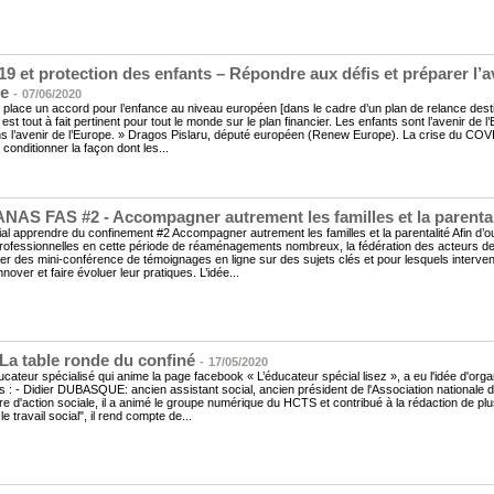
9 et protection des enfants – Répondre aux défis et préparer l’a
ce
-
07/06/2020
n place un accord pour l’enfance au niveau européen [dans le cadre d’un plan de relance de
st tout à fait pertinent pour tout le monde sur le plan financier. Les enfants sont l’avenir de l’
ns l’avenir de l’Europe. » Dragos Pislaru, député européen (Renew Europe). La crise du COV
 conditionner la façon dont les...
 ANAS FAS #2 - Accompagner autrement les familles et la parental
ial apprendre du confinement #2 Accompagner autrement les familles et la parentalité Afin d’ou
rofessionnelles en cette période de réaménagements nombreux, la fédération des acteurs de 
er des mini-conférence de témoignages en ligne sur des sujets clés et pour lesquels interve
nnover et faire évoluer leur pratiques. L’idée...
 La table ronde du confiné
-
17/05/2020
ucateur spécialisé qui anime la page facebook « L’éducateur spécial lisez », a eu l'idée d'orga
s : - Didier DUBASQUE: ancien assistant social, ancien président de l'Association nationale 
e d'action sociale, il a animé le groupe numérique du HCTS et contribué à la rédaction de pl
le travail social", il rend compte de...