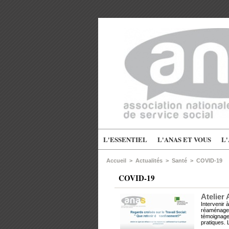
L'ESSENTIEL
L'ANAS ET VOUS
L
Accueil
>
Actualités
>
Santé
>
COVID-19
COVID-19
Atelier
Intervenir 
réaménageme
témoignages
pratiques. 