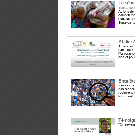
La sécu
16/05/2020
Actions de
correctemen
sociaux peu
Toutefois, p
Atelier
Travail soc
dans leurs 
l'Associati
clés et pou
Enquête
Invitation 
des recherc
recherche s
les travail
Témoign
"On revient