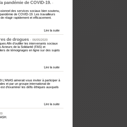
t la pandémie de COVID-19.
-
sionnel des services sociaux bien soutenu,
la pandémie de COVID-19. Les travailleurs
 de réagir rapidement et efficacement.
Lire la suite
res de drogues
-
06/05/2020
 Afin d’outiller les intervenants sociaux
Acteurs de la Solidarité (FAS) et
liers de témoignages en ligne sur des sujets
Lire la suite
9 L'ANAS aimerait vous inviter à participer à
les et par un groupe international de
de est d'examiner les défis éthiques auxquels
Lire la suite
20
s ASH.