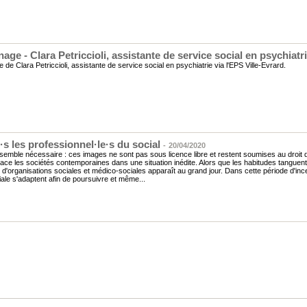
ge - Clara Petriccioli, assistante de service social en psychiatr
de Clara Petriccioli, assistante de service social en psychiatrie via l'EPS Ville-Evrard.
·s les professionnel·le·s du social
-
20/04/2020
semble nécessaire : ces images ne sont pas sous licence libre et restent soumises au droit d'
ace les sociétés contemporaines dans une situation inédite. Alors que les habitudes tanguent
es d'organisations sociales et médico-sociales apparaît au grand jour. Dans cette période d'inc
ciale s'adaptent afin de poursuivre et même...