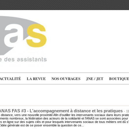
'ACTUALITÉ
LA REVUE
NOS OUVRAGES
JNE / JET
BOUTIQU
 ANAS FAS #3 - L'accompagnement à distance et les pratiques
-
1
à distance, vers une nouvelle proximité Afin d’outiller les intervenants sociaux dans leurs pra
nts nombreux, la fédération des acteurs de la solidarité et l'ANAS se sont associées pour
 en ligne sur des sujets clés et pour lesquels intervenants sociaux de tous métiers ont dû s’a
L’idée générale est de se poser ensemble la question de ce...