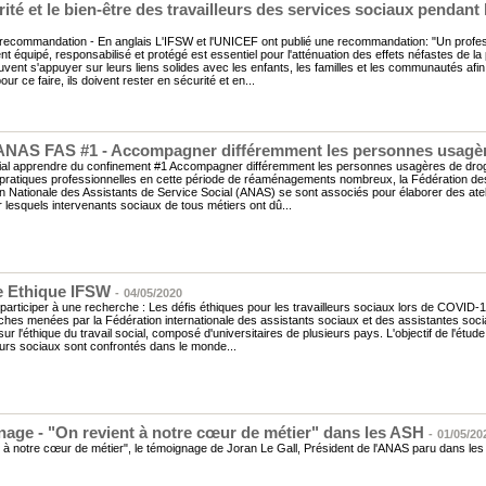
rité et le bien-être des travailleurs des services sociaux pendan
 recommandation - En anglais L'IFSW et l'UNICEF ont publié une recommandation: "Un profes
t équipé, responsabilisé et protégé est essentiel pour l'atténuation des effets néfastes de 
vent s'appuyer sur leurs liens solides avec les enfants, les familles et les communautés afin
our ce faire, ils doivent rester en sécurité et en...
 ANAS FAS #1 - Accompagner différemment les personnes usagè
ial apprendre du confinement #1 Accompagner différemment les personnes usagères de drogues
pratiques professionnelles en cette période de réaménagements nombreux, la Fédération des 
on Nationale des Assistants de Service Social (ANAS) se sont associés pour élaborer des ate
r lesquels intervenants sociaux de tous métiers ont dû...
 Ethique IFSW
-
04/05/2020
à participer à une recherche : Les défis éthiques pour les travailleurs sociaux lors de COVID-1
hes menées par la Fédération internationale des assistants sociaux et des assistantes socia
ur l'éthique du travail social, composé d'universitaires de plusieurs pays. L'objectif de l'étu
leurs sociaux sont confrontés dans le monde...
age - "On revient à notre cœur de métier" dans les ASH
-
01/05/20
 à notre cœur de métier", le témoignage de Joran Le Gall, Président de l'ANAS paru dans le