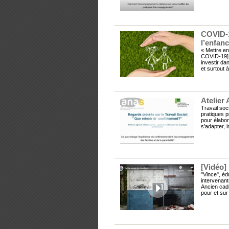
COVID-1
l’enfan
« Mettre e
COVID-19] e
investir da
et surtout à
Atelier
Travail soc
pratiques p
pour élabor
s’adapter, i
[Vidéo]
"Vince", éd
intervenant
Ancien cadr
pour et sur 