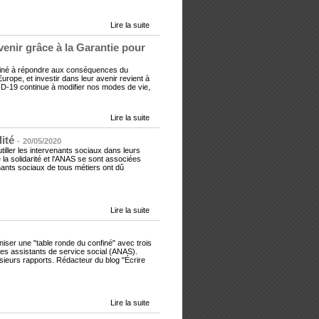
Lire la suite
venir grâce à la Garantie pour
stiné à répondre aux conséquences du
Europe, et investir dans leur avenir revient à
ID-19 continue à modifier nos modes de vie,
Lire la suite
ité
-
20/05/2020
tiller les intervenants sociaux dans leurs
la solidarité et l'ANAS se sont associées
nants sociaux de tous métiers ont dû
Lire la suite
niser une "table ronde du confiné" avec trois
des assistants de service social (ANAS).
usieurs rapports. Rédacteur du blog "Écrire
Lire la suite