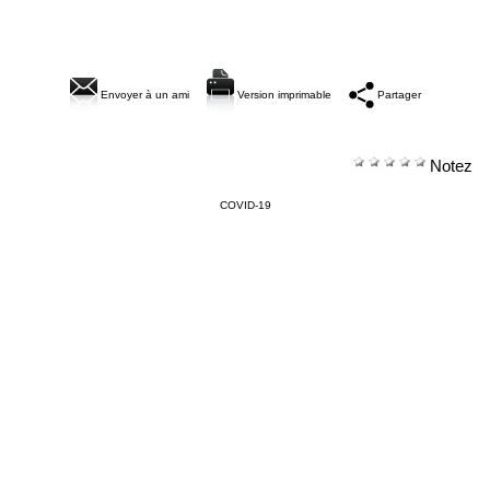
Envoyer à un ami
Version imprimable
Partager
Notez
COVID-19