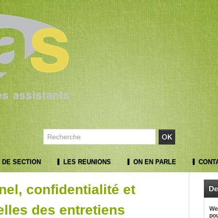
 DE SECTION
LES REUNIONS
ON EN PARLE
CONT
el, confidentialité et
De
elles des entretiens
Web
pou