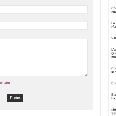
Col
no
La 
réa
Vil
L'
Qu
mob
Com
le 
entaires
Et 
Eta
Ha
(8
SS