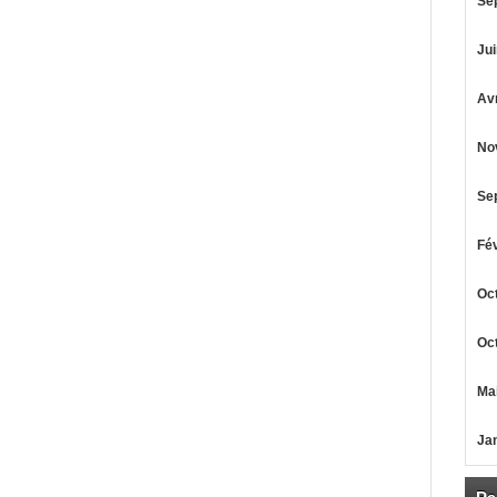
Se
Jui
Avr
No
Se
Fév
Oct
Oct
Mai
Jan