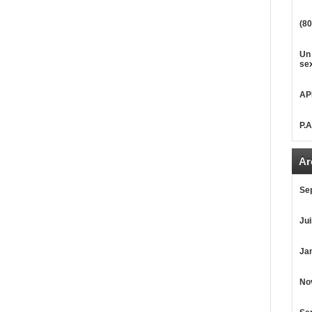
(80
Un 
sex
AP
P.
Ar
Se
Jui
Jan
No