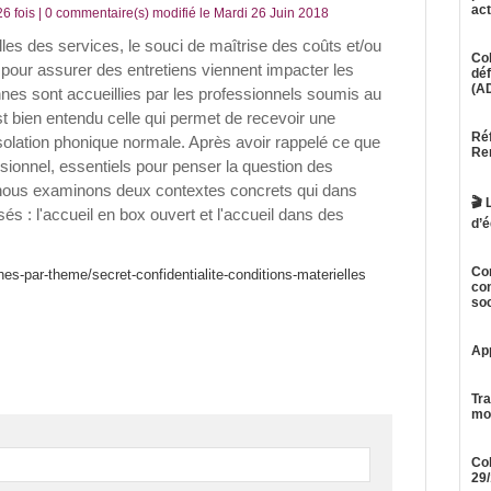
act
6 fois |
0
commentaire(s) modifié le Mardi 26 Juin 2018
lles des services, le souci de maîtrise des coûts et/ou
Col
 pour assurer des entretiens viennent impacter les
déf
(A
nnes sont accueillies par les professionnels soumis au
est bien entendu celle qui permet de recevoir une
Réf
olation phonique normale. Après avoir rappelé ce que
Re
sionnel, essentiels pour penser la question des
 nous examinons deux contextes concrets qui dans
🎬 
és : l'accueil en box ouvert et l'accueil dans des
d’é
Con
ches-par-theme/secret-confidentialite-conditions-materielles
con
soc
App
Tra
mon
Col
29