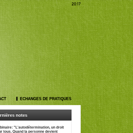
20:17
ACT
ECHANGES DE PRATIQUES
rnières notes
inaire: "L'autodétermination, un droit
r tous. Quand la personne devient