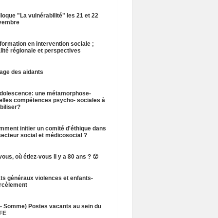
loque "La vulnérabilité" les 21 et 22
vembre
formation en intervention sociale ;
lité régionale et perspectives
lage des aidants
adolescence: une métamorphose-
elles compétences psycho- sociales à
iliser?
ment initier un comité d'éthique dans
secteur social et médicosocial ?
vous, où étiez-vous il y a 80 ans ? 😮
ts généraux violences et enfants-
rcèlement
0- Somme) Postes vacants au sein du
FE