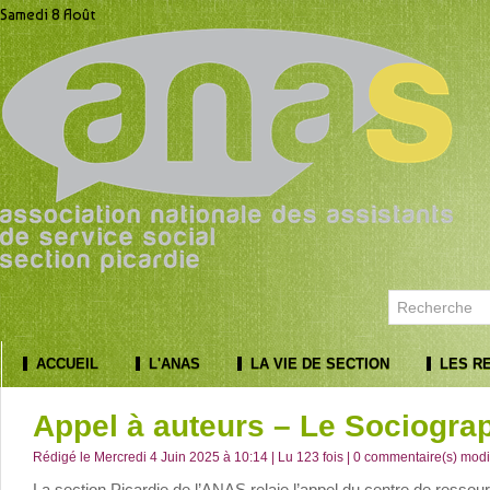
Samedi 8 Août
ACCUEIL
L'ANAS
LA VIE DE SECTION
LES R
Appel à auteurs – Le Sociogra
Rédigé le Mercredi 4 Juin 2025 à 10:14 | Lu 123 fois |
0
commentaire(s) modif
La section Picardie de l’ANAS relaie l’appel du centre de ress